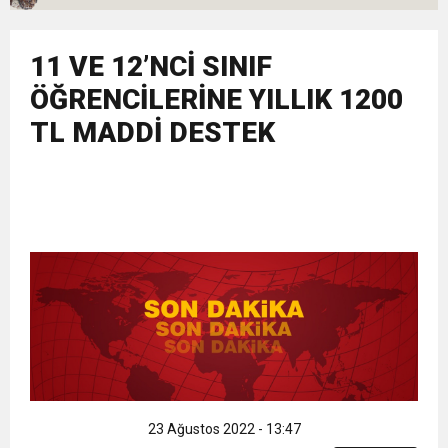
11:36
Hareketsiz yaşam diyabete neden oluyor
buluşturdu
11 VE 12’NCİ SINIF
11:32
Dr. Öcük, karın germe estetiği ile ilgili bilgi verdi
ÖĞRENCİLERİNE YILLIK 1200
TL MADDİ DESTEK
10:45
Terör Örgütüne MİT’ten Darbe!
23 Ağustos 2022 - 13:47