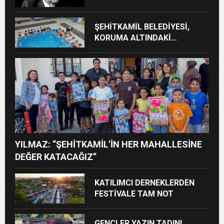
ALTINA ALINIYOR
ŞEHİTKAMİL BELEDİYESİ,
KORUMA ALTINDAKİ
ÇOCUKLARI SPORLA
BULUŞTURUYOR
YILMAZ: “ŞEHİTKAMİL’İN HER MAHALLESİNE
DEĞER KATACAĞIZ”
KATILIMCI DERNEKLERDEN
FESTİVALE TAM NOT
GENÇLER YAZIN TADINI