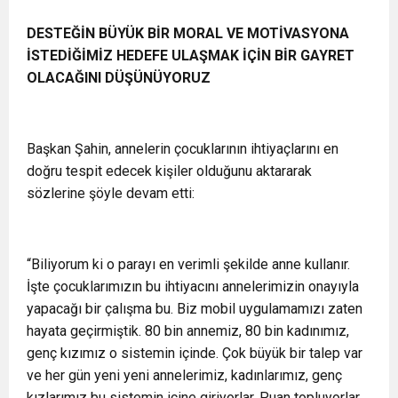
DESTEĞİN BÜYÜK BİR MORAL VE MOTİVASYONA
İSTEDİĞİMİZ HEDEFE ULAŞMAK İÇİN BİR GAYRET
OLACAĞINI DÜŞÜNÜYORUZ
Başkan Şahin, annelerin çocuklarının ihtiyaçlarını en
doğru tespit edecek kişiler olduğunu aktararak
sözlerine şöyle devam etti:
“Biliyorum ki o parayı en verimli şekilde anne kullanır.
İşte çocuklarımızın bu ihtiyacını annelerimizin onayıyla
yapacağı bir çalışma bu. Biz mobil uygulamamızı zaten
hayata geçirmiştik. 80 bin annemiz, 80 bin kadınımız,
genç kızımız o sistemin içinde. Çok büyük bir talep var
ve her gün yeni yeni annelerimiz, kadınlarımız, genç
kızlarımız bu sistemin içine giriyorlar. Puan topluyorlar.