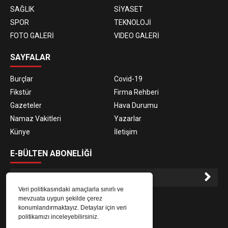
SAĞLIK
SİYASET
SPOR
TEKNOLOJİ
FOTO GALERİ
VIDEO GALERİ
SAYFALAR
Burçlar
Covid-19
Fikstür
Firma Rehberi
Gazeteler
Hava Durumu
Namaz Vakitleri
Yazarlar
Künye
İletişim
E-BÜLTEN ABONELİĞİ
Veri politikasındaki amaçlarla sınırlı ve
E-Bülten aboneliği ile haberlere daha hızlı erişin.
mevzuata uygun şekilde çerez
konumlandırmaktayız. Detaylar için veri
politikamızı inceleyebilirsiniz.