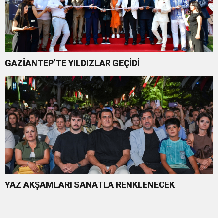
GAZİANTEP’TE YILDIZLAR GEÇİDİ
YAZ AKŞAMLARI SANATLA RENKLENECEK