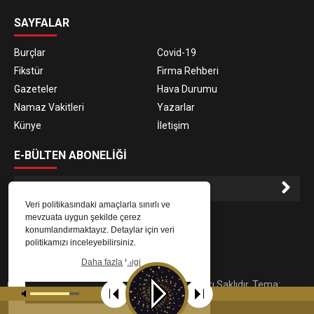
SAYFALAR
Burçlar
Covid-19
Fikstür
Firma Rehberi
Gazeteler
Hava Durumu
Namaz Vakitleri
Yazarlar
Künye
İletişim
E-BÜLTEN ABONELİĞİ
Veri politikasındaki amaçlarla sınırlı ve
E-Bülten aboneliği ile haberlere daha hızlı erişin.
mevzuata uygun şekilde çerez
konumlandırmaktayız. Detaylar için veri
politikamızı inceleyebilirsiniz.
Daha fazla bilgi
© 2023
Gaziantep Radyo Zeugma
. Tüm Hakları Saklıdır. Tema:
Tamam
tarafından uyarlanmıştır.