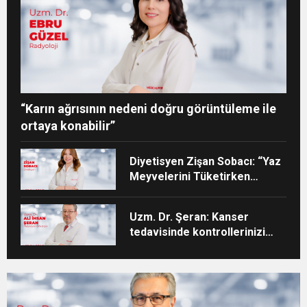
“Karın ağrısının nedeni doğru görüntüleme ile
ortaya konabilir”
Diyetisyen Zişan Sobacı: “Yaz
Meyvelerini Tüketirken
Porsiyon Kontrolüne Dikkat”
Uzm. Dr. Şeran: Kanser
tedavisinde kontrollerinizi
aksatmayın”