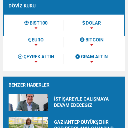
DÖVİZ KURU
BIST100
DOLAR
EURO
BITCOIN
ÇEYREK ALTIN
GRAM ALTIN
BENZER HABERLER
İSTİŞAREYLE ÇALIŞMAYA
DEVAM EDECEĞİZ
GAZİANTEP BÜYÜKŞEHİR