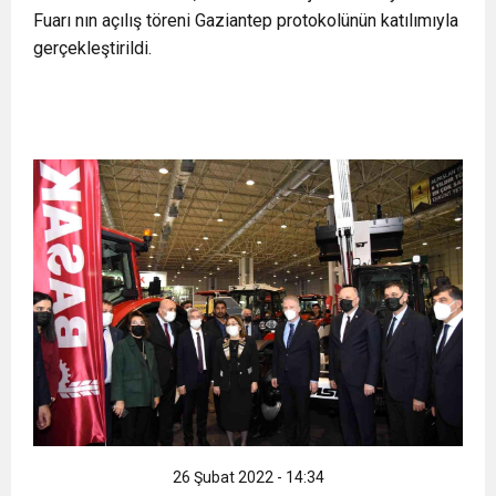
Fuarı nın açılış töreni Gaziantep protokolünün katılımıyla
11:36
Hareketsiz yaşam diyabete neden oluyor
buluşturdu
gerçekleştirildi.
11:32
Dr. Öcük, karın germe estetiği ile ilgili bilgi verdi
10:45
Terör Örgütüne MİT’ten Darbe!
26 Şubat 2022 - 14:34