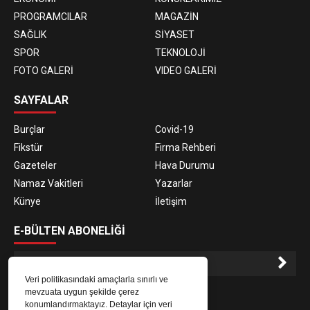
PROGRAMCILAR
MAGAZİN
SAĞLIK
SİYASET
SPOR
TEKNOLOJİ
FOTO GALERİ
VIDEO GALERİ
SAYFALAR
Burçlar
Covid-19
Fikstür
Firma Rehberi
Gazeteler
Hava Durumu
Namaz Vakitleri
Yazarlar
Künye
İletişim
E-BÜLTEN ABONELİĞİ
Veri politikasındaki amaçlarla sınırlı ve
E-Bülten aboneliği ile haberlere daha hızlı erişin.
mevzuata uygun şekilde çerez
konumlandırmaktayız. Detaylar için veri