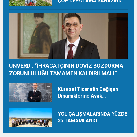
ÇÖP DEPOLAMA SAHASINDA
ORGANİK ÜRETİMLE YILDA 28
TON HASAT YAPIYOR
ÜNVERDİ: “İHRACATÇININ DÖVİZ BOZDURMA
ZORUNLULUĞU TAMAMEN KALDIRILMALI”
Küresel Ticaretin Değişen
Dinamiklerine Ayak
Uydurmalıyız
YOL ÇALIŞMALARINDA YÜZDE
35 TAMAMLANDI