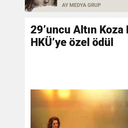
AY MEDYA GRUP
11:36
Hareketsiz yaşam diya
11:32
29’uncu Altın Koza 
Dr. Öcük, karın germe estet
HKÜ’ye özel ödül
10:45
Terör Örgütüne MİT’ten