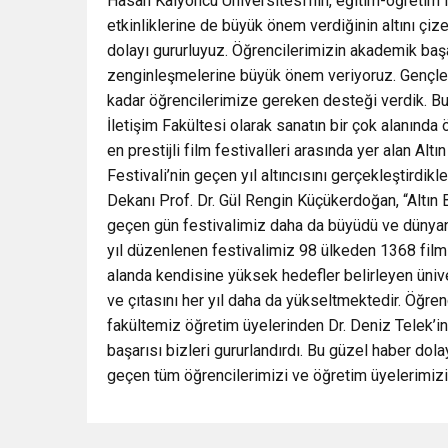
Hasan Kalyoncu Üniversitesi’nin, eğitim-öğretim faa
etkinliklerine de büyük önem verdiğinin altını çiz
dolayı gururluyuz. Öğrencilerimizin akademik başar
zenginleşmelerine büyük önem veriyoruz. Gençleri
kadar öğrencilerimize gereken desteği verdik. Bu
İletişim Fakültesi olarak sanatın bir çok alanında
en prestijli film festivalleri arasında yer alan Al
Festivali’nin geçen yıl altıncısını gerçekleştirdik
Dekanı Prof. Dr. Gül Rengin Küçükerdoğan, “Altın Ba
geçen gün festivalimiz daha da büyüdü ve dünyanı
yıl düzenlenen festivalimiz 98 ülkeden 1368 filmi
alanda kendisine yüksek hedefler belirleyen üniv
ve çıtasını her yıl daha da yükseltmektedir. Öğren
fakültemiz öğretim üyelerinden Dr. Deniz Telek’in
başarısı bizleri gururlandırdı. Bu güzel haber do
geçen tüm öğrencilerimizi ve öğretim üyelerimizi t