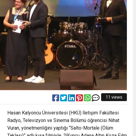
11 views
Hasan Kalyoncu Üniversitesi (HKÜ) İletişim Fakültesi
Radyo, Televizyon ve Sinema Bölümü öğrencisi Nihat
Vuran, yönetmenliğini yaptığı “Salto-Mortale (Ölüm
Taklası)” adlı kısa filmiyle, 29’uncu Adana Altın Koza Film