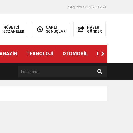
7 Ağustos 2026 - 06:50
NÖBETÇİ
CANLI
HABER
ECZANELER
SONUÇLAR
GÖNDER
AGAZİN
TEKNOLOJİ
OTOMOBİL
EĞİTİM
SAĞ