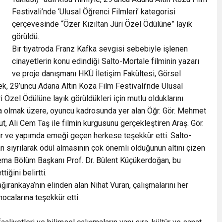
Festivali’nde ‘Ulusal Öğrenci Filmleri’ kategorisi
çerçevesinde “Özer Kızıltan Jüri Özel Ödülüne” layık
görüldü.
Bir tiyatroda Franz Kafka sevgisi sebebiyle işlenen
cinayetlerin konu edindiği Salto-Mortale filminin yazarı
ve proje danışmanı HKÜ İletişim Fakültesi, Görsel
ek, 29’uncu Adana Altın Koza Film Festivali’nde Ulusal
 Özel Ödülüne layık görüldükleri için mutlu olduklarını
ta olmak üzere, oyuncu kadrosunda yer alan Öğr. Gör. Mehmet
t, Ali Cem Taş ile filmin kurgusunu gerçekleştiren Araş. Gör.
r ve yapımda emeği geçen herkese teşekkür etti. Salto-
an sıyrılarak ödül almasının çok önemli olduğunun altını çizen
nema Bölüm Başkanı Prof. Dr. Bülent Küçükerdoğan, bu
iğini belirtti.
ğırankaya’nın elinden alan Nihat Vuran, çalışmalarını her
calarına teşekkür etti.