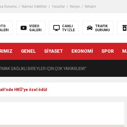
 Darbe!
va Durumu
Namaz Vakitleri
Yazarlar
Künye
İletişim
tiriyor
OTO
VIDEO
CANLI
TRAFİK
ALERI
GALERI
TV İZLE
DURUMU
UZMANINDAN LİSELİLERE BİLGİLENDİRME
RIMIZ
GENEL
SİYASET
EKONOMİ
SPOR
M
MAK SAĞLIKLI BİREYLER İÇİN ÇOK YARARLIDIR”
AVMALI OLGULARA CERRAHİ YAKLAŞIM”
açırma Tedavi Edilebilmektedir.
vali’nde HKÜ’ye özel ödül
FTASI DOLAYISIYLA BİN 100 PERSONELE BİSİKLET DAĞITTI
eri daha okuyucuyla buluşturdu