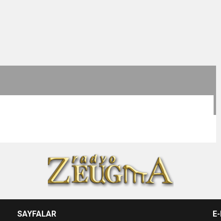
SAYFALAR
E