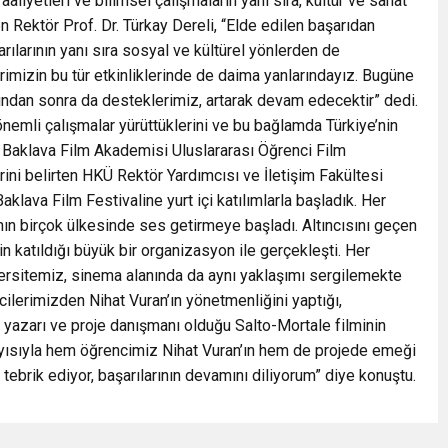
liyetleri ve bilimsel çalışmaların yanı sıra, kültür ve sanat
en Rektör Prof. Dr. Türkay Dereli, “Elde edilen başarıdan
ılarının yanı sıra sosyal ve kültürel yönlerden de
mizin bu tür etkinliklerinde de daima yanlarındayız. Bugüne
ndan sonra da desteklerimiz, artarak devam edecektir” dedi.
 önemli çalışmalar yürüttüklerini ve bu bağlamda Türkiye’nin
tın Baklava Film Akademisi Uluslararası Öğrenci Film
lerini belirten HKÜ Rektör Yardımcısı ve İletişim Fakültesi
klava Film Festivaline yurt içi katılımlarla başladık. Her
n birçok ülkesinde ses getirmeye başladı. Altıncısını geçen
n katıldığı büyük bir organizasyon ile gerçekleşti. Her
ersitemiz, sinema alanında da aynı yaklaşımı sergilemekte
cilerimizden Nihat Vuran’ın yönetmenliğini yaptığı,
 yazarı ve proje danışmanı olduğu Salto-Mortale filminin
layısıyla hem öğrencimiz Nihat Vuran’ın hem de projede emeği
ebrik ediyor, başarılarının devamını diliyorum” diye konuştu.