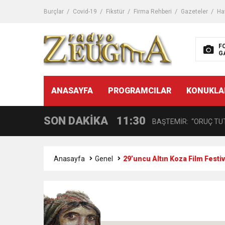
10:45
Terör Örgütüne MİT’ten
Burçlar
Covid-19
Fikstür
Firma Rehberi
Gazeteler
Ha
14:08
Gaziantep FK o yıldızı ge
F
G
11:59
GÖĞÜS HASTALIKLARI 
11:30
ANASAYFA
PROGRAMCILAR
KONUKLA
BAŞTEMİR: “ORUÇ TUT
SON DAKİKA
17:58
“DEPREM SONRASI TR
16:48
Çocuklarda Gece İdrar K
Anasayfa
Genel
29’uncu Altın Koza Film Festi
12:37
BÜYÜKŞEHİR, VERGİ HA
11:41
Gazikültür, yeni bir es