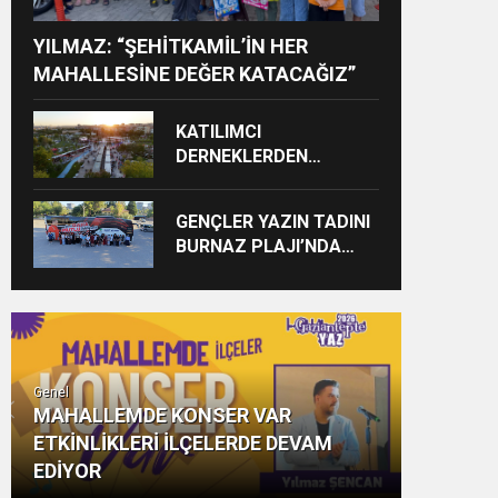
YILMAZ: “ŞEHİTKAMİL’İN HER
MAHALLESİNE DEĞER KATACAĞIZ”
KATILIMCI
DERNEKLERDEN
FESTİVALE TAM NOT
GENÇLER YAZIN TADINI
BURNAZ PLAJI’NDA
ÇIKARIYOR
Genel
MAHALLEMDE KONSER VAR
ETKİNLİKLERİ İLÇELERDE DEVAM
EDİYOR