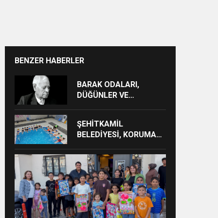
BENZER HABERLER
BARAK ODALARI,
DÜĞÜNLER VE
GÜNDELİK HAYAT KAYIT
ALTINA ALINIYOR
ŞEHİTKAMİL
BELEDİYESİ, KORUMA
ALTINDAKİ ÇOCUKLARI
SPORLA
BULUŞTURUYOR