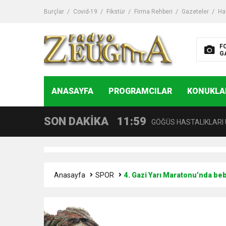
Burçlar
Covid-19
Fikstür
Firma Rehberi
Gazeteler
Ha
11:32
Dr. Öcük, karın germe estet
F
G
10:45
Terör Örgütüne MİT’ten
14:08
ANASAYFA
PROGRAMCILAR
KONUKLA
Gaziantep FK o yıldızı ge
SON DAKİKA
11:59
GÖĞÜS HASTALIKLARI 
11:30
BAŞTEMİR: “ORUÇ TUT
Anasayfa
SPOR
4. Gazi Yarı Maratonu’nda be
17:58
“DEPREM SONRASI TR
16:48
Çocuklarda Gece İdrar K