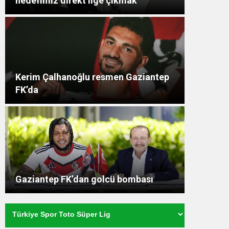
hedefimiz direkt lige çıkmak”
Kerim Çalhanoğlu resmen Gaziantep
FK’da
Gaziantep FK’dan golcü bombası