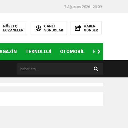
7 Ağustos 2026 - 20:09
NÖBETÇİ
CANLI
HABER
ECZANELER
SONUÇLAR
GÖNDER
AGAZİN
TEKNOLOJİ
OTOMOBİL
EĞİTİM
SAĞ