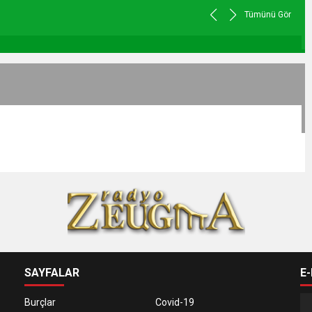
Tümünü Gör
SAYFALAR
E
Burçlar
Covid-19