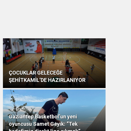
ÇOCUKLAR GELECEĞE
ŞEHİTKAMİL’DE HAZIRLANIYOR
Gaziantep Basketbol’un yeni
oyuncusu Samet Geyik: “Tek