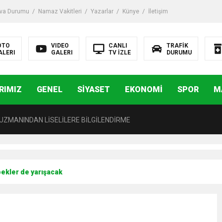
va Durumu
Namaz Vakitleri
Yazarlar
Künye
İletişim
iği ile ilgili bilgi verdi
OTO
VIDEO
CANLI
TRAFİK
ALERI
GALERI
TV İZLE
DURUMU
 Darbe!
RIMIZ
GENEL
SİYASET
EKONOMİ
SPOR
M
tiriyor
UZMANINDAN LİSELİLERE BİLGİLENDİRME
MAK SAĞLIKLI BİREYLER İÇİN ÇOK YARARLIDIR”
bekler de yarışacak
AVMALI OLGULARA CERRAHİ YAKLAŞIM”
açırma Tedavi Edilebilmektedir.