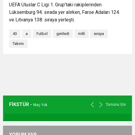
UEFA Uluslar C Ligi 1. Grup’taki rakiplerinden
Lüksemburg 94. sırada yer alırken, Faroe Adaları 124.
ve Litvanya 138. sıraya yerleşti.
43
a
Futbol
geriledi
milli
sıraya
Takımı
FİKSTÜR -
Tümünü Gör
Maç Yok
YORUM YAP