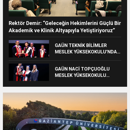
Rektör Demir: “Geleceğin Hekimlerini Güçlü Bir
Akademik ve Klinik Altyapıyla Yetiştiriyoruz”
GAÜN TEKNİK BİLİMLER
MESLEK YÜKSEKOKULU’NDA
MEZUNİYET SEVİNCİ
GAÜN NACİ TOPÇUOĞLU
MESLEK YÜKSEKOKULU
MEZUNİYET COŞKUSU