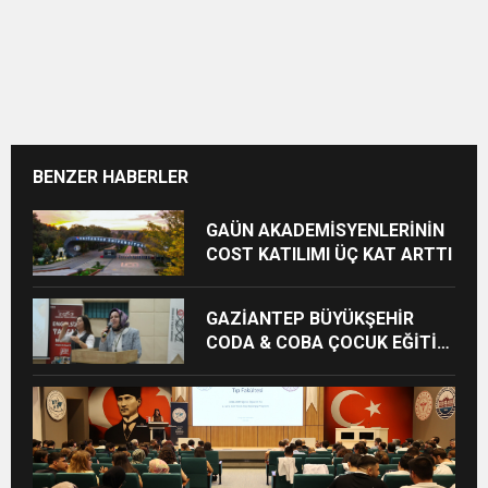
BENZER HABERLER
GAÜN AKADEMİSYENLERİNİN
COST KATILIMI ÜÇ KAT ARTTI
GAZİANTEP BÜYÜKŞEHİR
CODA & COBA ÇOCUK EĞİTİM
MERKEZİ’NDE MEZUNİYET
HEYECANI