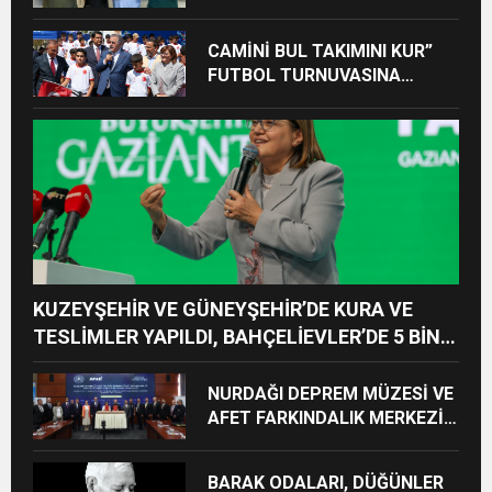
TAŞIYACAĞIZ”
CAMİNİ BUL TAKIMINI KUR”
FUTBOL TURNUVASINA
KATILAN TÜM ÖĞRENCİLERE
BİSİKLET HEDİYE EDİLDİ
KUZEYŞEHİR VE GÜNEYŞEHİR’DE KURA VE
TESLİMLER YAPILDI, BAHÇELİEVLER’DE 5 BİN
KONUTUN TEMELİ ATILDI
NURDAĞI DEPREM MÜZESİ VE
AFET FARKINDALIK MERKEZİ
İÇİN İŞ BİRLİĞİ PROTOKOLÜ
İMZALANDI
BARAK ODALARI, DÜĞÜNLER