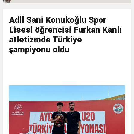
11:36
Hareketsiz yaşam diyabete neden oluyor
buluşturdu
Adil Sani Konukoğlu Spor
11:32
Dr. Öcük, karın germe estetiği ile ilgili bilgi verdi
Lisesi öğrencisi Furkan Kanlı
atletizmde Türkiye
10:45
Terör Örgütüne MİT’ten Darbe!
şampiyonu oldu