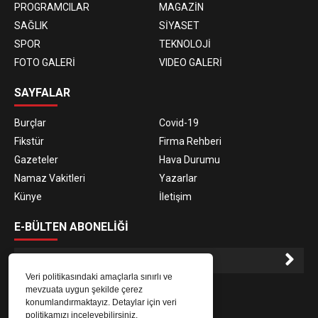
PROGRAMCILAR
MAGAZİN
SAĞLIK
SİYASET
SPOR
TEKNOLOJİ
FOTO GALERİ
VIDEO GALERİ
SAYFALAR
Burçlar
Covid-19
Fikstür
Firma Rehberi
Gazeteler
Hava Durumu
Namaz Vakitleri
Yazarlar
Künye
İletişim
E-BÜLTEN ABONELİĞİ
Veri politikasındaki amaçlarla sınırlı ve
E-Bülten aboneliği ile haberlere daha hızlı erişin.
mevzuata uygun şekilde çerez
konumlandırmaktayız. Detaylar için veri
politikamızı inceleyebilirsiniz.