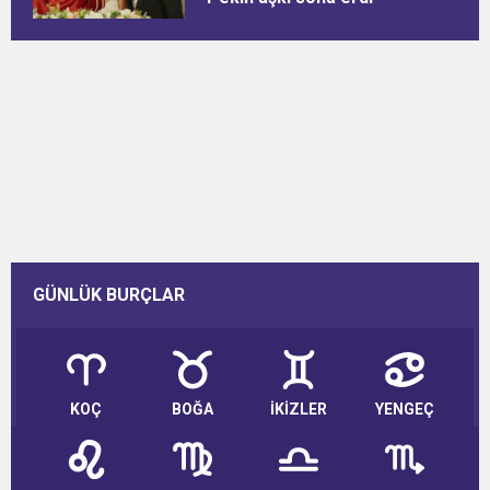
GÜNLÜK BURÇLAR
KOÇ
BOĞA
İKİZLER
YENGEÇ