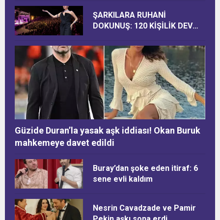
ŞARKILARA RUHANİ
DOKUNUŞ: 120 KİŞİLİK DEV
KADRO
Güzide Duran’la yasak aşk iddiası! Okan Buruk
mahkemeye davet edildi
Buray’dan şoke eden itiraf: 6
sene evli kaldım
Nesrin Cavadzade ve Pamir
Pekin aşkı sona erdi