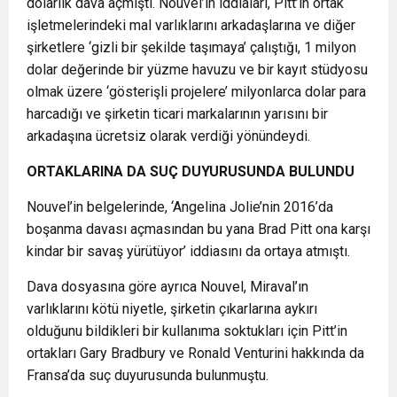
dolarlık dava açmıştı. Nouvel’in iddiaları, Pitt’in ortak
işletmelerindeki mal varlıklarını arkadaşlarına ve diğer
şirketlere ‘gizli bir şekilde taşımaya’ çalıştığı, 1 milyon
dolar değerinde bir yüzme havuzu ve bir kayıt stüdyosu
olmak üzere ‘gösterişli projelere’ milyonlarca dolar para
harcadığı ve şirketin ticari markalarının yarısını bir
arkadaşına ücretsiz olarak verdiği yönündeydi.
ORTAKLARINA DA SUÇ DUYURUSUNDA BULUNDU
Nouvel’in belgelerinde, ‘Angelina Jolie’nin 2016’da
boşanma davası açmasından bu yana Brad Pitt ona karşı
kindar bir savaş yürütüyor’ iddiasını da ortaya atmıştı.
Dava dosyasına göre ayrıca Nouvel, Miraval’ın
varlıklarını kötü niyetle, şirketin çıkarlarına aykırı
olduğunu bildikleri bir kullanıma soktukları için Pitt’in
ortakları Gary Bradbury ve Ronald Venturini hakkında da
Fransa’da suç duyurusunda bulunmuştu.