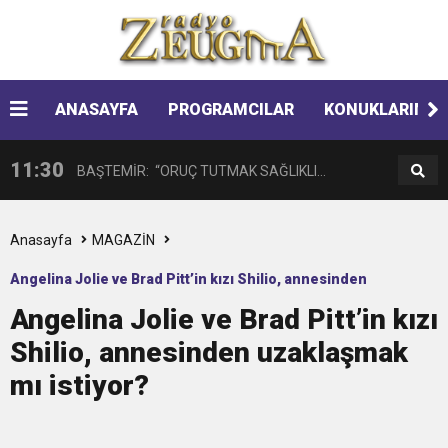
14:08
Gaziantep FK o yıldızı getiriyor
11:59
ANASAYFA
PROGRAMCILAR
KONUKLARIMIZ
GÖĞÜS HASTALIKLARI UZMANINDAN
11:30
BAŞTEMİR: “ORUÇ TUTMAK SAĞLIKLI
LİSELİLERE BİLGİLENDİRME
17:58
“DEPREM SONRASI TRAVMALI OLGULARA
BİREYLER İÇİN ÇOK YARARLIDIR”
Anasayfa
MAGAZİN
Angelina Jolie ve Brad Pitt’in kızı Shilio, annesinden
16:48
Çocuklarda Gece İdrar Kaçırma Tedavi
CERRAHİ YAKLAŞIM”
Angelina Jolie ve Brad Pitt’in kızı
uzaklaşmak mı istiyor?
Shilio, annesinden uzaklaşmak
12:37
BÜYÜKŞEHİR, VERGİ HAFTASI DOLAYISIYLA
Edilebilmektedir.
mı istiyor?
11:41
Gazikültür, yeni bir eseri daha okuyucuyla
BİN 100 PERSONELE BİSİKLET DAĞITTI