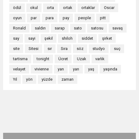
ödül
okul
orta
ortak
ortaklar
Oscar
oyun
par
para
pay
people
pitt
Ronald
saldırı
sarap
sato
satosu
savaş
say
sayi
şekil
shiloh
siddet
şirket
site
Sitesi
sır
Sıra
söz
studyo
suç
tartisma
tonight
Ücret
Uzak
varlık
velayet
vivienne
yan
yarı
yaş
yaşında
Yıl
yön
yüzde
zaman