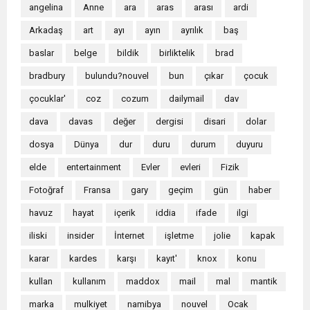
angelina
Anne
ara
aras
arası
ardi
Arkadaş
art
ayı
ayın
ayrılık
baş
baslar
belge
bildik
birliktelik
brad
bradbury
bulundu?nouvel
bun
çıkar
çocuk
çocuklar'
coz
cozum
dailymail
dav
dava
davas
değer
dergisi
disari
dolar
dosya
Dünya
dur
duru
durum
duyuru
elde
entertainment
Evler
evleri
Fizik
Fotoğraf
Fransa
gary
geçim
gün
haber
havuz
hayat
içerik
iddia
ifade
ilgi
iliski
insider
İnternet
işletme
jolie
kapak
karar
kardes
karşı
kayıt'
knox
konu
kullan
kullanım
maddox
mail
mal
mantik
marka
mulkiyet
namibya
nouvel
Ocak