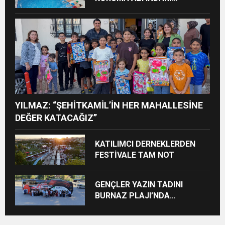
ÇOCUKLARI SPORLA
BULUŞTURUYOR
YILMAZ: “ŞEHİTKAMİL’İN HER MAHALLESİNE
DEĞER KATACAĞIZ”
KATILIMCI DERNEKLERDEN
FESTİVALE TAM NOT
GENÇLER YAZIN TADINI
BURNAZ PLAJI’NDA
ÇIKARIYOR