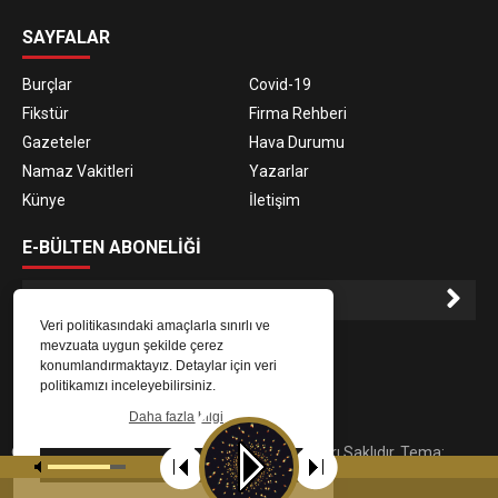
SAYFALAR
Burçlar
Covid-19
Fikstür
Firma Rehberi
Gazeteler
Hava Durumu
Namaz Vakitleri
Yazarlar
Künye
İletişim
E-BÜLTEN ABONELİĞİ
Veri politikasındaki amaçlarla sınırlı ve
E-Bülten aboneliği ile haberlere daha hızlı erişin.
mevzuata uygun şekilde çerez
konumlandırmaktayız. Detaylar için veri
politikamızı inceleyebilirsiniz.
Daha fazla bilgi
© 2023
Gaziantep Radyo Zeugma
. Tüm Hakları Saklıdır. Tema:
Tamam
tarafından uyarlanmıştır.