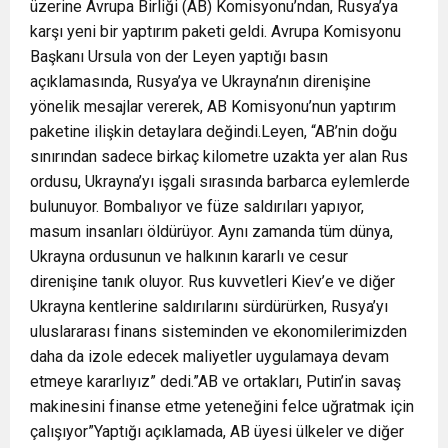
üzerine Avrupa Birliği (AB) Komisyonu’ndan, Rusya’ya
karşı yeni bir yaptırım paketi geldi. Avrupa Komisyonu
Başkanı Ursula von der Leyen yaptığı basın
açıklamasında, Rusya’ya ve Ukrayna’nın direnişine
yönelik mesajlar vererek, AB Komisyonu’nun yaptırım
paketine ilişkin detaylara değindi.Leyen, “AB’nin doğu
sınırından sadece birkaç kilometre uzakta yer alan Rus
ordusu, Ukrayna’yı işgali sırasında barbarca eylemlerde
bulunuyor. Bombalıyor ve füze saldırıları yapıyor,
masum insanları öldürüyor. Aynı zamanda tüm dünya,
Ukrayna ordusunun ve halkının kararlı ve cesur
direnişine tanık oluyor. Rus kuvvetleri Kiev’e ve diğer
Ukrayna kentlerine saldırılarını sürdürürken, Rusya’yı
uluslararası finans sisteminden ve ekonomilerimizden
daha da izole edecek maliyetler uygulamaya devam
etmeye kararlıyız” dedi.”AB ve ortakları, Putin’in savaş
makinesini finanse etme yeteneğini felce uğratmak için
çalışıyor”Yaptığı açıklamada, AB üyesi ülkeler ve diğer