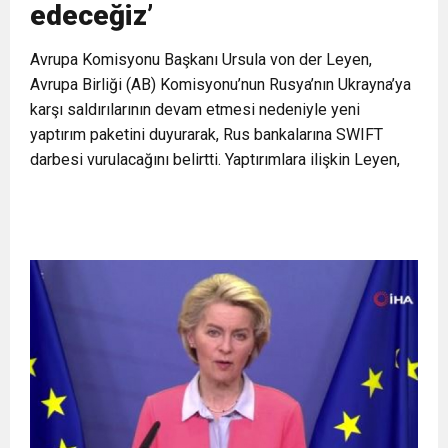
edeceğiz’
11:36
Hareketsiz yaşam diyabete neden oluyor
buluşturdu
Avrupa Komisyonu Başkanı Ursula von der Leyen,
11:32
Avrupa Birliği (AB) Komisyonu’nun Rusya’nın Ukrayna’ya
Dr. Öcük, karın germe estetiği ile ilgili bilgi verdi
karşı saldırılarının devam etmesi nedeniyle yeni
yaptırım paketini duyurarak, Rus bankalarına SWIFT
10:45
Terör Örgütüne MİT’ten Darbe!
darbesi vurulacağını belirtti. Yaptırımlara ilişkin Leyen,