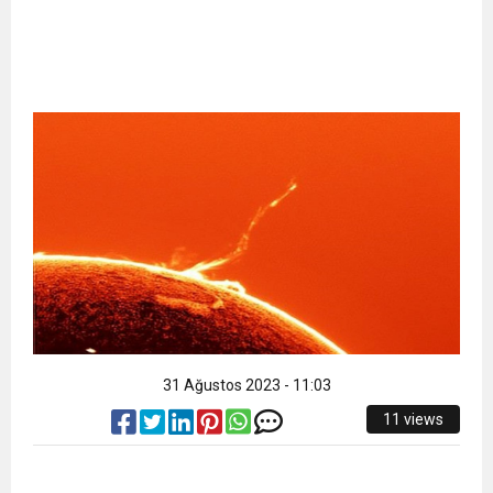
11:32
Dr. Öcük, karın germe estetiği ile ilgili bilgi verdi
10:45
Terör Örgütüne MİT’ten Darbe!
31 Ağustos 2023 - 11:03
11 views