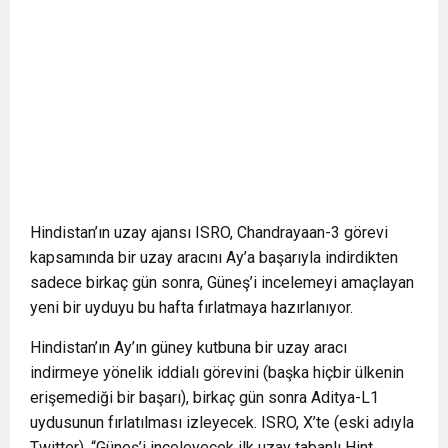
Hindistan’ın uzay ajansı ISRO, Chandrayaan-3 görevi
kapsamında bir uzay aracını Ay’a başarıyla indirdikten
sadece birkaç gün sonra, Güneş’i incelemeyi amaçlayan
yeni bir uyduyu bu hafta fırlatmaya hazırlanıyor.
Hindistan’ın Ay’ın güney kutbuna bir uzay aracı
indirmeye yönelik iddialı görevini (başka hiçbir ülkenin
erişemediği bir başarı), birkaç gün sonra Aditya-L1
uydusunun fırlatılması izleyecek. ISRO, X’te (eski adıyla
Twitter), “Güneş’i inceleyecek ilk uzay tabanlı Hint