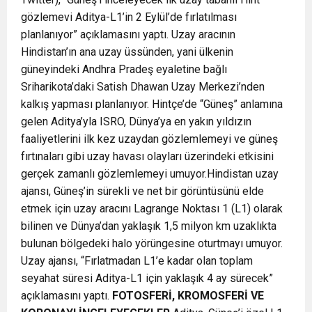
gözlemevi Aditya-L1’in 2 Eylül’de fırlatılması
planlanıyor” açıklamasını yaptı. Uzay aracının
Hindistan’ın ana uzay üssünden, yani ülkenin
güneyindeki Andhra Pradeş eyaletine bağlı
Sriharikota’daki Satish Dhawan Uzay Merkezi’nden
kalkış yapması planlanıyor. Hintçe’de “Güneş” anlamına
gelen Aditya’yla ISRO, Dünya’ya en yakın yıldızın
faaliyetlerini ilk kez uzaydan gözlemlemeyi ve güneş
fırtınaları gibi uzay havası olayları üzerindeki etkisini
gerçek zamanlı gözlemlemeyi umuyor.Hindistan uzay
ajansı, Güneş’in sürekli ve net bir görüntüsünü elde
etmek için uzay aracını Lagrange Noktası 1 (L1) olarak
bilinen ve Dünya’dan yaklaşık 1,5 milyon km uzaklıkta
bulunan bölgedeki halo yörüngesine oturtmayı umuyor.
Uzay ajansı, “Fırlatmadan L1’e kadar olan toplam
seyahat süresi Aditya-L1 için yaklaşık 4 ay sürecek”
açıklamasını yaptı.
FOTOSFERİ, KROMOSFERİ VE