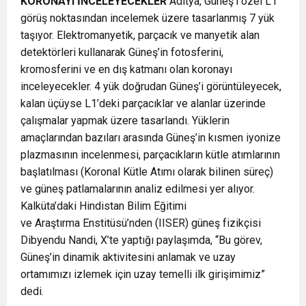
KORONAYI İNCELEYECEKLER
Aditya, Güneş’i özel L1
görüş noktasından incelemek üzere tasarlanmış 7 yük
taşıyor. Elektromanyetik, parçacık ve manyetik alan
detektörleri kullanarak Güneş’in fotosferini,
kromosferini ve en dış katmanı olan koronayı
inceleyecekler. 4 yük doğrudan Güneş’i görüntüleyecek,
kalan üçüyse L1’deki parçacıklar ve alanlar üzerinde
çalışmalar yapmak üzere tasarlandı. Yüklerin
amaçlarından bazıları arasında Güneş’in kısmen iyonize
plazmasının incelenmesi, parçacıkların kütle atımlarının
başlatılması (Koronal Kütle Atımı olarak bilinen süreç)
ve güneş patlamalarının analiz edilmesi yer alıyor.
Kalküta’daki Hindistan Bilim Eğitimi
ve Araştırma Enstitüsü’nden (IISER) güneş fizikçisi
Dibyendu Nandi, X’te yaptığı paylaşımda, “Bu görev,
Güneş’in dinamik aktivitesini anlamak ve uzay
ortamımızı izlemek için uzay temelli ilk girişimimiz”
dedi.