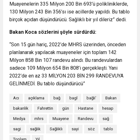
Muayenelerin 335 Milyon 200 Bin 693’ü polikliniklerde,
130 Milyon 243 Bin 356’sı ise acillerde yapıldı. Bu tablo
birçok açıdan düşündürücü. Sağlıklı bir yıl dileriz” dedi.
Bakan Koca sözlerini şöyle sürdürdü:
“Son 15 gün hariç, 2022’de MHRS üzerinden, önceden
planlanarak yapılacak muayeneler için toplam 142
Milyon 858 Bin 107 randevu alındı. Bu randevulardan
sadece 109 Milyon 654 Bin 808’i gerçekleşti. Yani
2022’de en az 33 MİLYON 203 BİN 299 RANDEVUYA
GELİNMEDİ. Bu tablo düşündürücü”
Acı
açıklama
bağ
bagl
bağlı'
Bakan
bakanlik
Fahrettin
gün
Hastane
hesap
Medya
mhrs
Muayene
Randevu
sağ
sagi
sağlık
Sağlıklı
sayi
söz
tablo
Toplam
Yıl