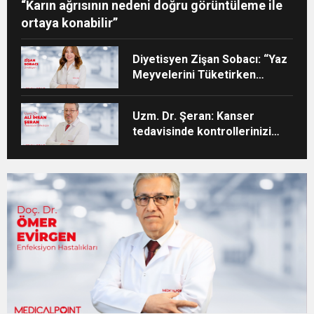
“Karın ağrısının nedeni doğru görüntüleme ile
ortaya konabilir”
Diyetisyen Zişan Sobacı: “Yaz
Meyvelerini Tüketirken
Porsiyon Kontrolüne Dikkat”
Uzm. Dr. Şeran: Kanser
tedavisinde kontrollerinizi
aksatmayın”