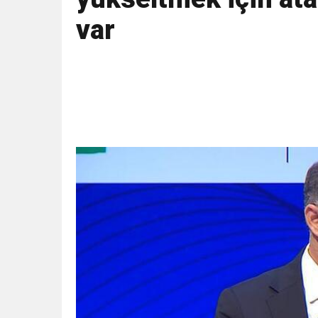
var
11:41
Gazikültür, yeni bir es
11:36
Hareketsiz yaşam diya
11:32
Dr. Öcük, karın germe estet
10:45
Terör Örgütüne MİT’ten