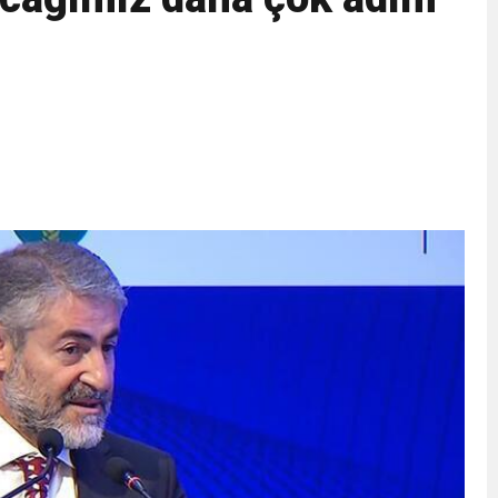
eri daha okuyucuyla buluşturdu
bete neden oluyor
iği ile ilgili bilgi verdi
 Darbe!