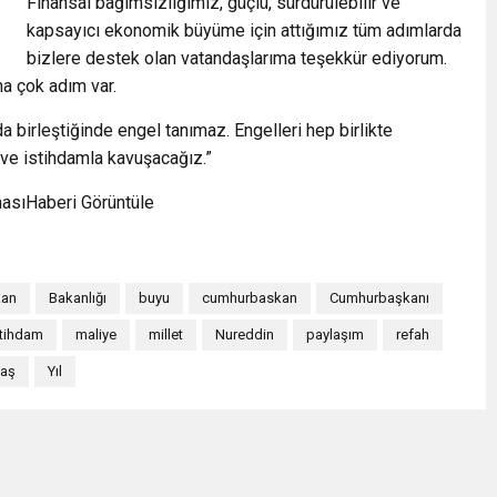
Finansal bağımsızlığımız, güçlü, sürdürülebilir ve
kapsayıcı ekonomik büyüme için attığımız tüm adımlarda
bizlere destek olan vatandaşlarıma teşekkür ediyorum.
a çok adım var.
a birleştiğinde engel tanımaz. Engelleri hep birlikte
e ve istihdamla kavuşacağız.”
asıHaberi Görüntüle
kan
Bakanlığı
buyu
cumhurbaskan
Cumhurbaşkanı
stihdam
maliye
millet
Nureddin
paylaşım
refah
daş
Yıl