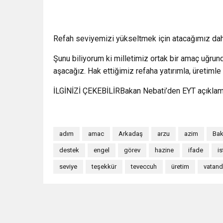
Refah seviyemizi yükseltmek için atacağımız dah
Şunu biliyorum ki milletimiz ortak bir amaç uğrund
aşacağız. Hak ettiğimiz refaha yatırımla, üretiml
İLGİNİZİ ÇEKEBİLİRBakan Nebati’den EYT açıklam
adım
amac
Arkadaş
arzu
azim
Ba
destek
engel
görev
hazine
ifade
i
seviye
teşekkür
teveccuh
üretim
vatan