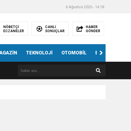
6 Ağustos 2026 - 14:18
NÖBETÇİ
CANLI
HABER
ECZANELER
SONUÇLAR
GÖNDER
AGAZİN
TEKNOLOJİ
OTOMOBİL
EĞİTİM
SAĞ