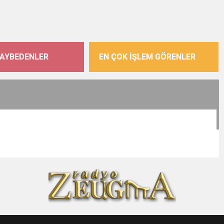
KAYBEDENLER
EN ÇOK İŞLEM GÖRENLER