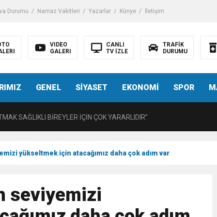
iği ile ilgili bilgi verdi
va Durumu
Namaz Vakitleri
Yazarlar
Künye
İletişim
 Darbe!
OTO
VIDEO
CANLI
TRAFİK
ALERI
GALERI
TV İZLE
DURUMU
tiriyor
RIMIZ
GENEL
SİYASET
EKONOMİ
SPOR
M
UZMANINDAN LİSELİLERE BİLGİLENDİRME
MAK SAĞLIKLI BİREYLER İÇİN ÇOK YARARLIDIR”
AVMALI OLGULARA CERRAHİ YAKLAŞIM”
emizi yükseltmek için atacağımız daha çok adım var
açırma Tedavi Edilebilmektedir.
h seviyemizi
FTASI DOLAYISIYLA BİN 100 PERSONELE BİSİKLET DAĞITTI
acağımız daha çok adım