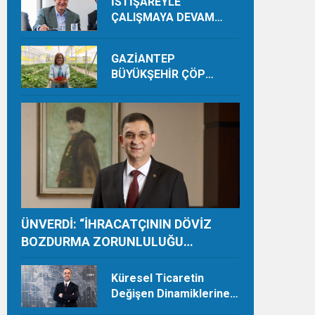
İSTİŞAREYLE
ÇALIŞMAYA DEVAM
EDECEĞİZ
GAZİANTEP
BÜYÜKŞEHİR ÇÖP
DEPOLAMA SAHASINDA
ORGANİK ÜRETİMLE
YILDA 28 TON HASAT
YAPIYOR
ÜNVERDİ: “İHRACATÇININ DÖVİZ
BOZDURMA ZORUNLULUĞU
TAMAMEN KALDIRILMALI”
Küresel Ticaretin
Değişen Dinamiklerine
Ayak Uydurmalıyız