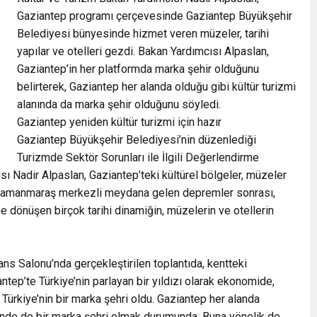
Gaziantep programı çerçevesinde Gaziantep Büyükşehir
Belediyesi bünyesinde hizmet veren müzeler, tarihi
yapılar ve otelleri gezdi. Bakan Yardımcısı Alpaslan,
Gaziantep’in her platformda marka şehir olduğunu
belirterek, Gaziantep her alanda olduğu gibi kültür turizmi
alanında da marka şehir olduğunu söyledi.
Gaziantep yeniden kültür turizmi için hazır
Gaziantep Büyükşehir Belediyesi’nin düzenlediği
Turizmde Sektör Sorunları ile İlgili Değerlendirme
sı Nadir Alpaslan, Gaziantep’teki kültürel bölgeler, müzeler
ahramanmaraş merkezli meydana gelen depremler sonrası,
e dönüşen birçok tarihi dinamiğin, müzelerin ve otellerin
 Salonu’nda gerçekleştirilen toplantıda, kentteki
tep’te Türkiye’nin parlayan bir yıldızı olarak ekonomide,
ürkiye’nin bir marka şehri oldu. Gaziantep her alanda
minde de bir marka şehri olmak durumunda. Buna yönelik de