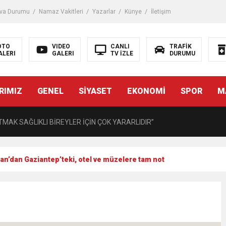
iği ile ilgili bilgi verdi
va Durumu
Namaz Vakitleri
Yazarlar
Künye
İletişim
 Darbe!
OTO
VIDEO
CANLI
TRAFİK
ALERI
GALERI
TV İZLE
DURUMU
tiriyor
RIMIZ
GENEL
SİYASET
EKONOMİ
SPOR
M
UZMANINDAN LİSELİLERE BİLGİLENDİRME
MAK SAĞLIKLI BİREYLER İÇİN ÇOK YARARLIDIR”
AVMALI OLGULARA CERRAHİ YAKLAŞIM”
an’dan Gaziantep’teki, otel ve müzelere tam not
açırma Tedavi Edilebilmektedir.
FTASI DOLAYISIYLA BİN 100 PERSONELE BİSİKLET DAĞITTI