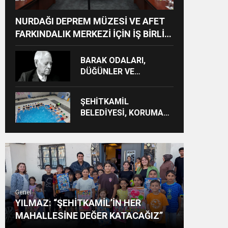
NURDAĞI DEPREM MÜZESİ VE AFET
FARKINDALIK MERKEZİ İÇİN İŞ BİRLİĞİ
PROTOKOLÜ İMZALANDI
BARAK ODALARI,
DÜĞÜNLER VE
GÜNDELİK HAYAT KAYIT
ALTINA ALINIYOR
ŞEHİTKAMİL
BELEDİYESİ, KORUMA
ALTINDAKİ ÇOCUKLARI
SPORLA
BULUŞTURUYOR
Genel
YILMAZ: “ŞEHİTKAMİL’İN HER
MAHALLESİNE DEĞER KATACAĞIZ”