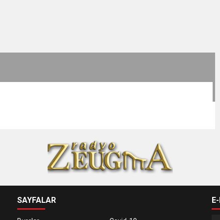
SAYFALAR
E