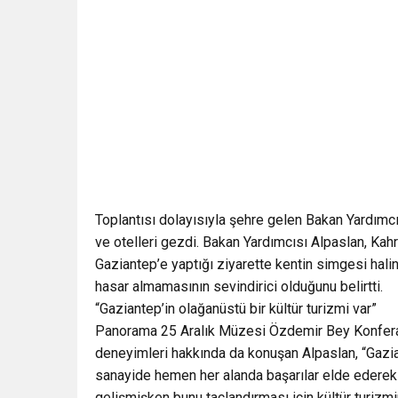
Toplantısı dolayısıyla şehre gelen Bakan Yardımcı
ve otelleri gezdi. Bakan Yardımcısı Alpaslan, K
Gaziantep’e yaptığı ziyarette kentin simgesi halin
hasar almamasının sevindirici olduğunu belirtti.
“Gaziantep’in olağanüstü bir kültür turizmi var”
Panorama 25 Aralık Müzesi Özdemir Bey Konferans
deneyimleri hakkında da konuşan Alpaslan, “Gazian
sanayide hemen her alanda başarılar elde ederek T
gelişmişken bunu taçlandırması için kültür turiz