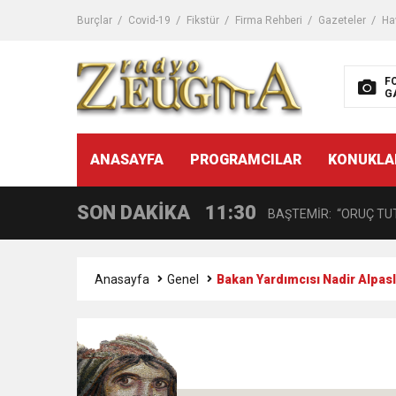
11:32
Dr. Öcük, karın germe estet
Burçlar
Covid-19
Fikstür
Firma Rehberi
Gazeteler
Ha
10:45
Terör Örgütüne MİT’ten
F
G
14:08
Gaziantep FK o yıldızı ge
11:59
ANASAYFA
PROGRAMCILAR
KONUKLA
GÖĞÜS HASTALIKLARI 
SON DAKİKA
11:30
BAŞTEMİR: “ORUÇ TUT
17:58
“DEPREM SONRASI TR
Anasayfa
Genel
Bakan Yardımcısı Nadir Alpasl
16:48
Çocuklarda Gece İdrar K
12:37
BÜYÜKŞEHİR, VERGİ HA