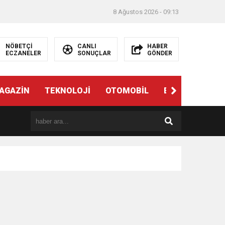
8 Ağustos 2026 - 09:13
NÖBETÇİ
CANLI
HABER
ECZANELER
SONUÇLAR
GÖNDER
AGAZİN
TEKNOLOJİ
OTOMOBİL
EĞİTİM
SAĞ