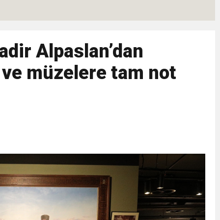
eri daha okuyucuyla buluşturdu
adir Alpaslan’dan
bete neden oluyor
l ve müzelere tam not
iği ile ilgili bilgi verdi
 Darbe!