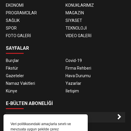
EKONOMİ
KONUKLARIMIZ
PROGRAMCILAR
MAGAZİN
SAĞLIK
SİYASET
SPOR
TEKNOLOJİ
FOTO GALERİ
VIDEO GALERİ
SAYFALAR
Burçlar
Covid-19
Fikstür
Firma Rehberi
Gazeteler
Hava Durumu
Namaz Vakitleri
Yazarlar
Künye
İletişim
E-BÜLTEN ABONELİĞİ
Veri politikasındaki amaçlarla sınırlı ve
E-Bülten aboneliği ile haberlere daha hızlı erişin.
mevzuata uygun şekilde çerez