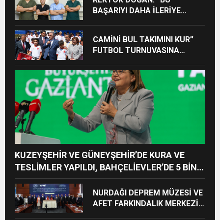
BAŞARIYI DAHA İLERİYE
TAŞIYACAĞIZ”
CAMİNİ BUL TAKIMINI KUR”
FUTBOL TURNUVASINA
KATILAN TÜM ÖĞRENCİLERE
BİSİKLET HEDİYE EDİLDİ
KUZEYŞEHİR VE GÜNEYŞEHİR’DE KURA VE
TESLİMLER YAPILDI, BAHÇELİEVLER’DE 5 BİN
KONUTUN TEMELİ ATILDI
NURDAĞI DEPREM MÜZESİ VE
AFET FARKINDALIK MERKEZİ
İÇİN İŞ BİRLİĞİ PROTOKOLÜ