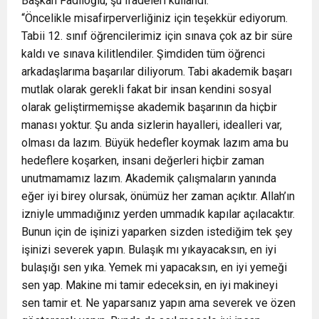
Başkan Fadıloğlu, şu ifadeleri kullandı:
“Öncelikle misafirperverliğiniz için teşekkür ediyorum.
Tabii 12. sınıf öğrencilerimiz için sınava çok az bir süre
kaldı ve sınava kilitlendiler. Şimdiden tüm öğrenci
arkadaşlarıma başarılar diliyorum. Tabi akademik başarı
mutlak olarak gerekli fakat bir insan kendini sosyal
olarak geliştirmemişse akademik başarının da hiçbir
manası yoktur. Şu anda sizlerin hayalleri, idealleri var,
olması da lazım. Büyük hedefler koymak lazım ama bu
hedeflere koşarken, insani değerleri hiçbir zaman
unutmamamız lazım. Akademik çalışmaların yanında
eğer iyi birey olursak, önümüz her zaman açıktır. Allah’ın
izniyle ummadığınız yerden ummadık kapılar açılacaktır.
Bunun için de işinizi yaparken sizden istediğim tek şey
işinizi severek yapın. Bulaşık mı yıkayacaksın, en iyi
bulaşığı sen yıka. Yemek mi yapacaksın, en iyi yemeği
sen yap. Makine mi tamir edeceksin, en iyi makineyi
sen tamir et. Ne yaparsanız yapın ama severek ve özen