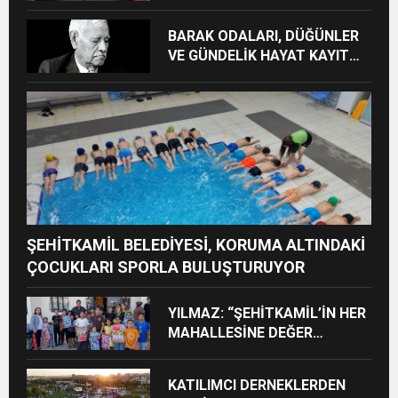
İÇİN İŞ BİRLİĞİ PROTOKOLÜ
İMZALANDI
BARAK ODALARI, DÜĞÜNLER
VE GÜNDELİK HAYAT KAYIT
ALTINA ALINIYOR
ŞEHİTKAMİL BELEDİYESİ, KORUMA ALTINDAKİ
ÇOCUKLARI SPORLA BULUŞTURUYOR
YILMAZ: “ŞEHİTKAMİL’İN HER
MAHALLESİNE DEĞER
KATACAĞIZ”
KATILIMCI DERNEKLERDEN