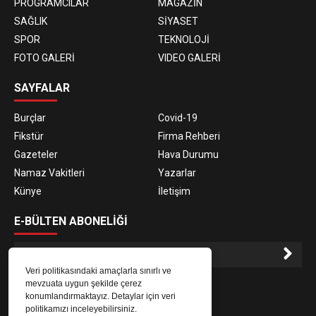
PROGRAMCILAR
MAGAZİN
SAĞLIK
SİYASET
SPOR
TEKNOLOJİ
FOTO GALERİ
VIDEO GALERİ
SAYFALAR
Burçlar
Covid-19
Fikstür
Firma Rehberi
Gazeteler
Hava Durumu
Namaz Vakitleri
Yazarlar
Künye
İletişim
E-BÜLTEN ABONELİĞİ
Veri politikasındaki amaçlarla sınırlı ve
E-Bülten aboneliği ile haberlere daha hızlı erişin.
mevzuata uygun şekilde çerez
konumlandırmaktayız. Detaylar için veri
politikamızı inceleyebilirsiniz.