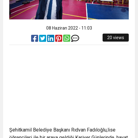
08 Haziran 2022 - 11:03
20 views
Şehitkamil Belediye Başkanı Rıdvan Fadıloğlu,lise
öğrencileri ile bir araya geldiği Kariyer Günlerinde, hayat