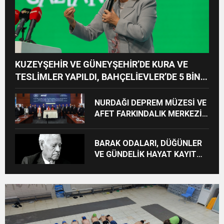
KUZEYŞEHİR VE GÜNEYŞEHİR’DE KURA VE
TESLİMLER YAPILDI, BAHÇELİEVLER’DE 5 BİN
KONUTUN TEMELİ ATILDI
NURDAĞI DEPREM MÜZESİ VE
AFET FARKINDALIK MERKEZİ
İÇİN İŞ BİRLİĞİ PROTOKOLÜ
İMZALANDI
BARAK ODALARI, DÜĞÜNLER
VE GÜNDELİK HAYAT KAYIT
ALTINA ALINIYOR