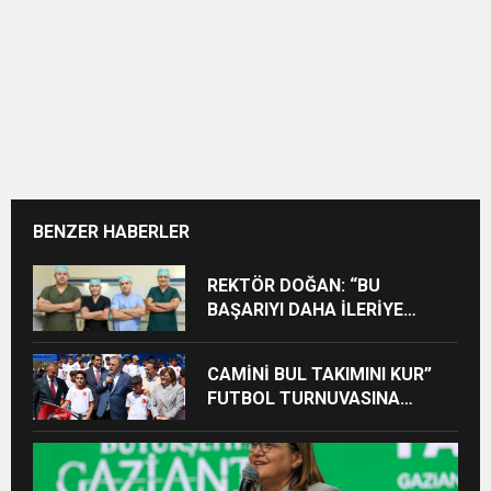
BENZER HABERLER
REKTÖR DOĞAN: “BU
BAŞARIYI DAHA İLERİYE
TAŞIYACAĞIZ”
CAMİNİ BUL TAKIMINI KUR”
FUTBOL TURNUVASINA
KATILAN TÜM ÖĞRENCİLERE
BİSİKLET HEDİYE EDİLDİ