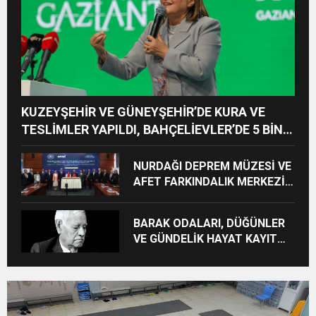
KUZEYŞEHİR VE GÜNEYŞEHİR’DE KURA VE
TESLİMLER YAPILDI, BAHÇELİEVLER’DE 5 BİN
KONUTUN TEMELİ ATILDI
NURDAĞI DEPREM MÜZESİ VE
AFET FARKINDALIK MERKEZİ
İÇİN İŞ BİRLİĞİ PROTOKOLÜ
İMZALANDI
BARAK ODALARI, DÜĞÜNLER
VE GÜNDELİK HAYAT KAYIT
ALTINA ALINIYOR