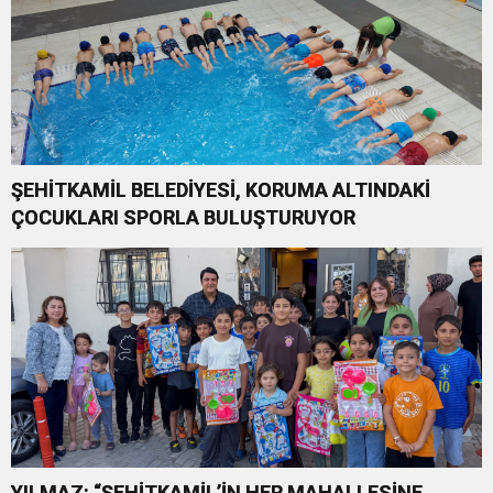
ŞEHİTKAMİL BELEDİYESİ, KORUMA ALTINDAKİ
ÇOCUKLARI SPORLA BULUŞTURUYOR
YILMAZ: “ŞEHİTKAMİL’İN HER MAHALLESİNE