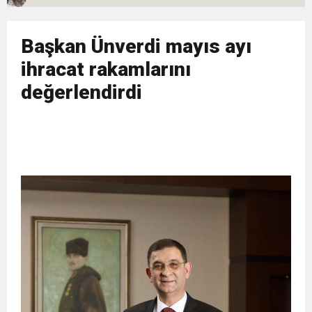
11:32
Dr. Öcük, karın germe estetiği ile ilgili bilgi verdi
Başkan Ünverdi mayıs ayı
10:45
Terör Örgütüne MİT’ten Darbe!
ihracat rakamlarını
değerlendirdi