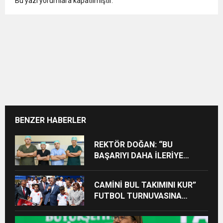
Bu yazı yorumlara kapatılmıştır.
BENZER HABERLER
REKTÖR DOĞAN: “BU
BAŞARIYI DAHA İLERİYE
TAŞIYACAĞIZ”
CAMİNİ BUL TAKIMINI KUR”
FUTBOL TURNUVASINA
KATILAN TÜM ÖĞRENCİLERE
BİSİKLET HEDİYE EDİLDİ