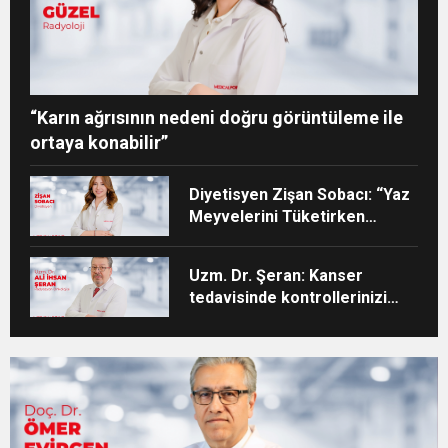
“Karın ağrısının nedeni doğru görüntüleme ile
ortaya konabilir”
Diyetisyen Zişan Sobacı: “Yaz
Meyvelerini Tüketirken
Porsiyon Kontrolüne Dikkat”
Uzm. Dr. Şeran: Kanser
tedavisinde kontrollerinizi
aksatmayın”