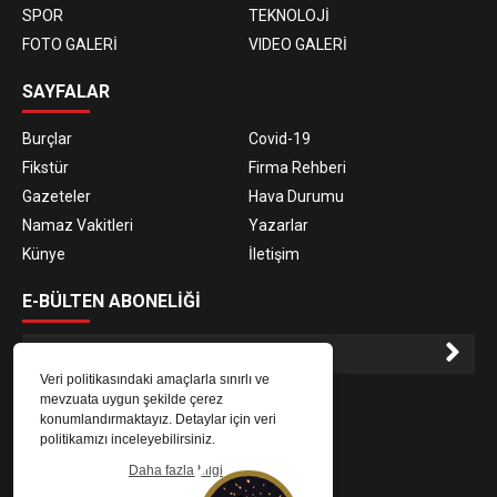
SPOR
TEKNOLOJİ
FOTO GALERİ
VIDEO GALERİ
SAYFALAR
Burçlar
Covid-19
Fikstür
Firma Rehberi
Gazeteler
Hava Durumu
Namaz Vakitleri
Yazarlar
Künye
İletişim
E-BÜLTEN ABONELİĞİ
Veri politikasındaki amaçlarla sınırlı ve
E-Bülten aboneliği ile haberlere daha hızlı erişin.
mevzuata uygun şekilde çerez
konumlandırmaktayız. Detaylar için veri
politikamızı inceleyebilirsiniz.
Daha fazla bilgi