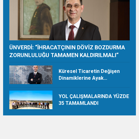
ÜNVERDİ: “İHRACATÇININ DÖVİZ BOZDURMA
ZORUNLULUĞU TAMAMEN KALDIRILMALI”
Küresel Ticaretin Değişen
Dinamiklerine Ayak
Uydurmalıyız
YOL ÇALIŞMALARINDA YÜZDE
35 TAMAMLANDI