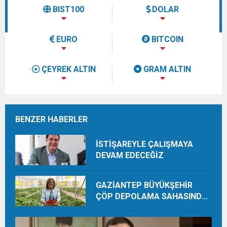
BIST100
DOLAR
EURO
BITCOIN
ÇEYREK ALTIN
GRAM ALTIN
BENZER HABERLER
İSTİŞAREYLE ÇALIŞMAYA
DEVAM EDECEĞİZ
GAZİANTEP BÜYÜKŞEHİR
ÇÖP DEPOLAMA SAHASINDA
ORGANİK ÜRETİMLE YILDA 28
TON HASAT YAPIYOR