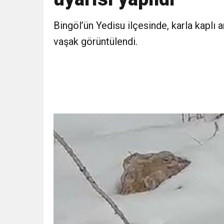
11:41
Gazikültür, yeni bir es
Bingöl’ün Yedisu ilçesinde, karla kaplı 
vaşak görüntülendi.
11:36
Hareketsiz yaşam diya
11:32
Dr. Öcük, karın germe estet
10:45
Terör Örgütüne MİT’ten