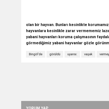
olan bir hayvan. Bunları kesinlikte korumam
hayvanlara kesinlikle zarar vermememiz lazım
yabani hayvanları koruma çalışmasının fayda
görmediğimiz yabani hayvanlar gözle görünmey
Bingöl'de
görüldü
uyarısı:
vaşak
vermey
YORUM YAP