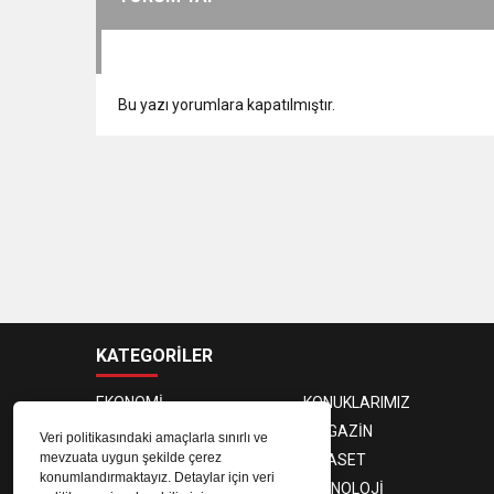
Bu yazı yorumlara kapatılmıştır.
KATEGORİLER
EKONOMİ
KONUKLARIMIZ
PROGRAMCILAR
MAGAZİN
Veri politikasındaki amaçlarla sınırlı ve
mevzuata uygun şekilde çerez
SAĞLIK
SİYASET
konumlandırmaktayız. Detaylar için veri
SPOR
TEKNOLOJİ