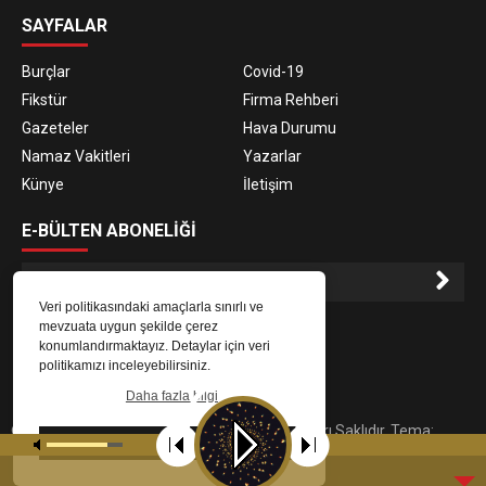
SAYFALAR
Burçlar
Covid-19
Fikstür
Firma Rehberi
Gazeteler
Hava Durumu
Namaz Vakitleri
Yazarlar
Künye
İletişim
E-BÜLTEN ABONELİĞİ
Veri politikasındaki amaçlarla sınırlı ve
E-Bülten aboneliği ile haberlere daha hızlı erişin.
mevzuata uygun şekilde çerez
konumlandırmaktayız. Detaylar için veri
politikamızı inceleyebilirsiniz.
Daha fazla bilgi
© 2023
Gaziantep Radyo Zeugma
. Tüm Hakları Saklıdır. Tema:
Tamam
tarafından uyarlanmıştır.