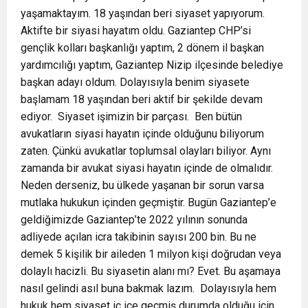
yaşamaktayım. 18 yaşından beri siyaset yapıyorum.
Aktifte bir siyasi hayatım oldu. Gaziantep CHP’si
gençlik kolları başkanlığı yaptım, 2 dönem il başkan
yardımcılığı yaptım, Gaziantep Nizip ilçesinde belediye
başkan adayı oldum. Dolayısıyla benim siyasete
başlamam 18 yaşından beri aktif bir şekilde devam
ediyor.
Siyaset işimizin bir parçası.
Ben bütün
avukatların siyasi hayatın içinde olduğunu biliyorum
zaten. Çünkü avukatlar toplumsal olayları biliyor. Aynı
zamanda bir avukat siyasi hayatın içinde de olmalıdır.
Neden derseniz, bu ülkede yaşanan bir sorun varsa
mutlaka hukukun içinden geçmiştir. Bugün Gaziantep’e
geldiğimizde Gaziantep’te 2022 yılının sonunda
adliyede açılan icra takibinin sayısı 200 bin. Bu ne
demek 5 kişilik bir aileden 1 milyon kişi doğrudan veya
dolaylı hacizli. Bu siyasetin alanı mı? Evet. Bu aşamaya
nasıl gelindi asıl buna bakmak lazım.
Dolayısıyla hem
hukuk hem siyaset iç içe geçmiş durumda olduğu için