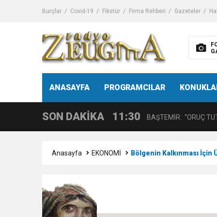
11:32
Dr. Öcük, karın germe estet
Burçlar
Covid-19
Fikstür
Firma Rehberi
Gazeteler
Ha
10:45
Terör Örgütüne MİT’ten
F
G
14:08
Gaziantep FK o yıldızı ge
11:59
ANASAYFA
PROGRAMCILAR
KONUKLA
GÖĞÜS HASTALIKLARI 
SON DAKİKA
11:30
BAŞTEMİR: “ORUÇ TUT
17:58
“DEPREM SONRASI TR
Anasayfa
EKONOMİ
Bölgenin Kalkınması İçin 
16:48
Çocuklarda Gece İdrar K
12:37
BÜYÜKŞEHİR, VERGİ HA