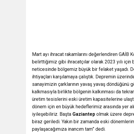
Mart ayı ihracat rakamlarını değerlendiren GAİB 
belirttiğimiz gibi ihracatçılar olarak 2023 yılı i
neticesinde bölgemiz büyük bir felaket yaşadı. De
ihtiyaçları karşılamaya çalıştık. Depremin üzerin
sanayimizin çarklarının yavaş yavaş döndüğünü gö
kalkmasıyla birlikte bölgenin kalkınması da tekrar
üretim tesislerini eski üretim kapasitelerine ula
dönem için en büyük hedeflerimiz arasında yer alm
iyileşebiliriz. Başta
Gaziantep
olmak üzere depre
biraz geriledi. Yakın bir zamanda eski dönemlerim
paylaşacağımıza inancım tam” dedi.