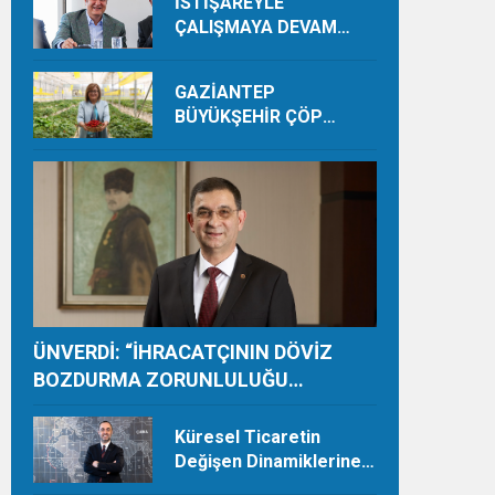
İSTİŞAREYLE
ÇALIŞMAYA DEVAM
EDECEĞİZ
GAZİANTEP
BÜYÜKŞEHİR ÇÖP
DEPOLAMA SAHASINDA
ORGANİK ÜRETİMLE
YILDA 28 TON HASAT
YAPIYOR
ÜNVERDİ: “İHRACATÇININ DÖVİZ
BOZDURMA ZORUNLULUĞU
TAMAMEN KALDIRILMALI”
Küresel Ticaretin
Değişen Dinamiklerine
Ayak Uydurmalıyız