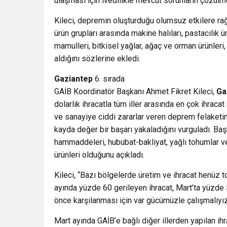
ulaşması için ivedilikle mevcut sorunların çözül
Kileci, depremin oluşturduğu olumsuz etkilere ra
ürün grupları arasında makine halıları, pastacılık ür
mamulleri, bitkisel yağlar, ağaç ve orman ürünleri
aldığını sözlerine ekledi.
Gaziantep
6. sırada
GAİB Koordinatör Başkanı Ahmet Fikret Kileci,
Ga
dolarlık ihracatla tüm iller arasında en çok ihracat
ve sanayiye ciddi zararlar veren deprem felaket
kayda değer bir başarı yakaladığını vurguladı. Başk
hammaddeleri, hububat-bakliyat, yağlı tohumlar v
ürünleri olduğunu açıkladı.
Kileci, “Bazı bölgelerde üretim ve ihracat henü
ayında yüzde 60 gerileyen ihracat, Mart’ta yüzde 5
önce karşılanması için var gücümüzle çalışmalıyız
Mart ayında GAİB’e bağlı diğer illerden yapılan ih