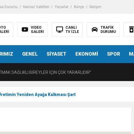
iği ile ilgili bilgi verdi
va Durumu
Namaz Vakitleri
Yazarlar
Künye
İletişim
 Darbe!
OTO
VIDEO
CANLI
TRAFİK
ALERI
GALERI
TV İZLE
DURUMU
tiriyor
RIMIZ
GENEL
SİYASET
EKONOMİ
SPOR
M
UZMANINDAN LİSELİLERE BİLGİLENDİRME
MAK SAĞLIKLI BİREYLER İÇİN ÇOK YARARLIDIR”
AVMALI OLGULARA CERRAHİ YAKLAŞIM”
Üretimin Yeniden Ayağa Kalkması Şart
açırma Tedavi Edilebilmektedir.
FTASI DOLAYISIYLA BİN 100 PERSONELE BİSİKLET DAĞITTI