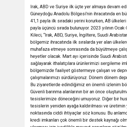
Irak, ABD ve Suriye ilk üçte yer almaya devam ed
Güneydoğu Anadolu Bölgesi’nin ihracatında en bü
41,1 payla ilk sıradaki yerini korurken, AB ülkeler
payla üçüncü sırada bulunuyor. 2023 yılının Ocak
Kileci, “Irak, ABD, Suriye, İngiltere, Suudi Arabis
bölgemiz ihracatında ilk sıralarda yer alan ülkel
muhafaza etmeye sonrasında da büyütmeye çalışac
heyetler olacak. Mart ayı içerisinde Suudi Arabista
sağlayarak ithalatçılara ürünlerimizi sergileme imk
bölgemizde faaliyet göstermeye çalışan ve depr
çalışmalarımızı sürdürüyoruz. Dönem dönem depre
Bu ziyaretlerde edindiğimiz en önemli izlenim bö
Güvenli barınma alanlarının bir an önce oluşturulm
tesislerimize döneceğini umuyoruz. Diğer bir husu
tesislerin yeniden ayağa kaldırılması ve üretimin
noktasında ciddi ihtiyaçlar söz konusu. Bu anla
kredi imkanları çok önemli bir destek kaynağı ol