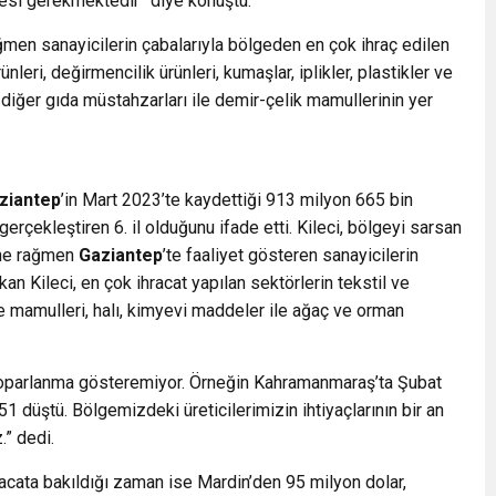
mesi gerekmektedir” diye konuştu.
ğmen sanayicilerin çabalarıyla bölgeden en çok ihraç edilen
ünleri, değirmencilik ürünleri, kumaşlar, iplikler, plastikler ve
, diğer gıda müstahzarları ile demir-çelik mamullerinin yer
ziantep
’in Mart 2023’te kaydettiği 913 milyon 665 bin
 gerçekleştiren 6. il olduğunu ifade etti. Kileci, bölgeyi sarsan
ine rağmen
Gaziantep
’te faaliyet gösteren sanayicilerin
an Kileci, en çok ihracat yapılan sektörlerin tekstil ve
e mamulleri, halı, kimyevi maddeler ile ağaç ve orman
z toparlanma gösteremiyor. Örneğin Kahramanmaraş’ta Şubat
1 düştü. Bölgemizdeki üreticilerimizin ihtiyaçlarının bir an
.” dedi.
racata bakıldığı zaman ise Mardin’den 95 milyon dolar,