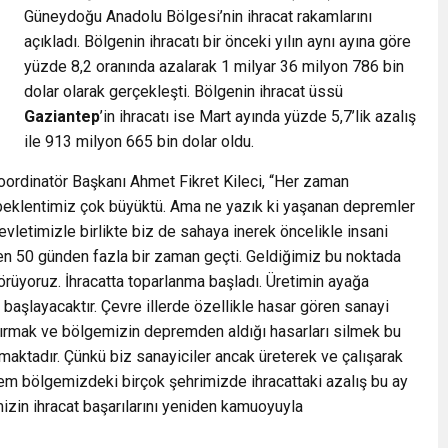
Güneydoğu Anadolu Bölgesi’nin ihracat rakamlarını
açıkladı. Bölgenin ihracatı bir önceki yılın aynı ayına göre
yüzde 8,2 oranında azalarak 1 milyar 36 milyon 786 bin
dolar olarak gerçekleşti. Bölgenin ihracat üssü
Gaziantep
’in ihracatı ise Mart ayında yüzde 5,7’lik azalış
ile 913 milyon 665 bin dolar oldu.
Koordinatör Başkanı Ahmet Fikret Kileci, “Her zaman
çin beklentimiz çok büyüktü. Ama ne yazık ki yaşanan depremler
vletimizle birlikte biz de sahaya inerek öncelikle insani
den 50 günden fazla bir zaman geçti. Geldiğimiz bu noktada
rüyoruz. İhracatta toparlanma başladı. Üretimin ayağa
 başlayacaktır. Çevre illerde özellikle hasar gören sanayi
ştırmak ve bölgemizin depremden aldığı hasarları silmek bu
aktadır. Çünkü biz sanayiciler ancak üreterek ve çalışarak
m bölgemizdeki birçok şehrimizde ihracattaki azalış bu ay
izin ihracat başarılarını yeniden kamuoyuyla