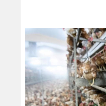
11:41
Gazikültür, yeni bir es
11:36
Hareketsiz yaşam diya
11:32
Dr. Öcük, karın germe estet
10:45
Terör Örgütüne MİT’ten