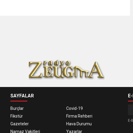
SAYFALAR
E
Burçlar
Covid-19
Fikstür
Firma Rehberi
E-B
Gazeteler
Hava Durumu
Namaz Vakitleri
Yazarlar