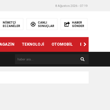
8 Ağustos 2026 - 07:19
NÖBETÇİ
CANLI
HABER
ECZANELER
SONUÇLAR
GÖNDER
AGAZİN
TEKNOLOJİ
OTOMOBİL
EĞİTİM
SAĞ