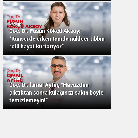
SAĞLIK
Doç. Dr. Füsun Kökçü Aksoy:
“Kanserde erken tanıda nükleer tıbbın
rolü hayat kurtarıyor”
SAĞLIK
Doç. Dr. İsmal Aytaç “Havuzdan
çıktıktan sonra kulağınızı sakın böyle
temizlemeyin!”