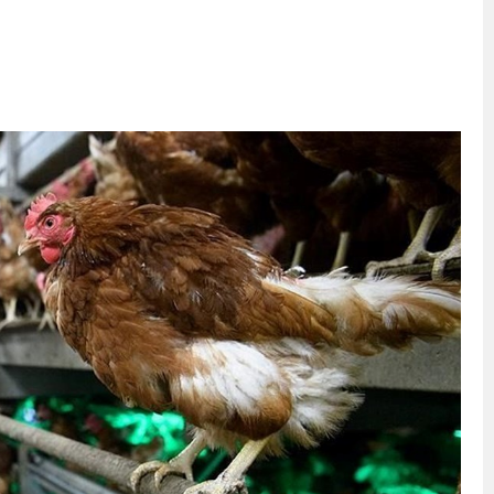
eri daha okuyucuyla buluşturdu
bete neden oluyor
iği ile ilgili bilgi verdi
 Darbe!