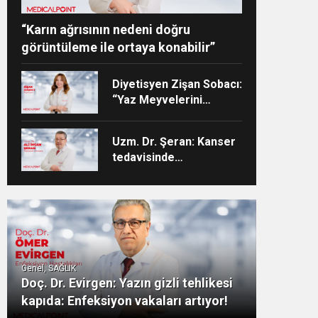
“Karın ağrısının nedeni doğru
görüntüleme ile ortaya konabilir”
Diyetisyen Zişan Sobacı:
“Yaz Meyvelerini
Tüketirken Porsiyon
Kontrolüne Dikkat”
Uzm. Dr. Şeran: Kanser
tedavisinde
kontrollerinizi
aksatmayın”
Genel, SAĞLIK
Doç. Dr. Evirgen: Yazın gizli tehlikesi
kapıda: Enfeksiyon vakaları artıyor!