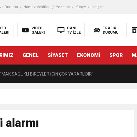
iği ile ilgili bilgi verdi
va Durumu
Namaz Vakitleri
Yazarlar
Künye
İletişim
 Darbe!
OTO
VIDEO
CANLI
TRAFİK
ALERI
GALERI
TV İZLE
DURUMU
tiriyor
RIMIZ
GENEL
SİYASET
EKONOMİ
SPOR
M
UZMANINDAN LİSELİLERE BİLGİLENDİRME
MAK SAĞLIKLI BİREYLER İÇİN ÇOK YARARLIDIR”
AVMALI OLGULARA CERRAHİ YAKLAŞIM”
açırma Tedavi Edilebilmektedir.
i alarmı
FTASI DOLAYISIYLA BİN 100 PERSONELE BİSİKLET DAĞITTI