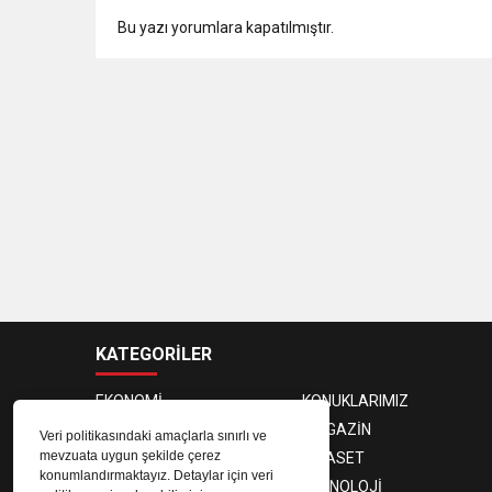
Bu yazı yorumlara kapatılmıştır.
KATEGORİLER
EKONOMİ
KONUKLARIMIZ
PROGRAMCILAR
MAGAZİN
Veri politikasındaki amaçlarla sınırlı ve
mevzuata uygun şekilde çerez
SAĞLIK
SİYASET
konumlandırmaktayız. Detaylar için veri
SPOR
TEKNOLOJİ