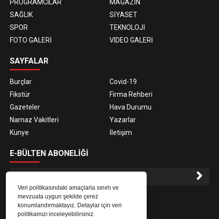
PROGRAMCILAR
MAGAZİN
SAĞLIK
SİYASET
SPOR
TEKNOLOJİ
FOTO GALERİ
VIDEO GALERİ
SAYFALAR
Burçlar
Covid-19
Fikstür
Firma Rehberi
Gazeteler
Hava Durumu
Namaz Vakitleri
Yazarlar
Künye
İletişim
E-BÜLTEN ABONELİĞİ
Veri politikasındaki amaçlarla sınırlı ve
E-Bülten aboneliği ile haberlere daha hızlı erişin.
mevzuata uygun şekilde çerez
konumlandırmaktayız. Detaylar için veri
politikamızı inceleyebilirsiniz.