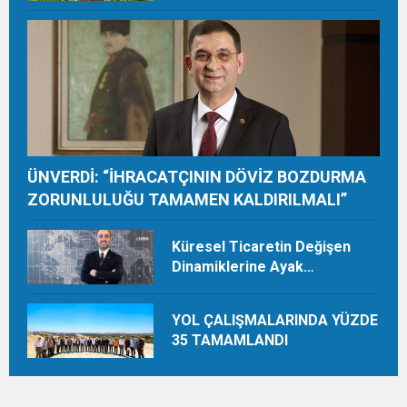
ORGANİK ÜRETİMLE YILDA 28
TON HASAT YAPIYOR
ÜNVERDİ: “İHRACATÇININ DÖVİZ BOZDURMA
ZORUNLULUĞU TAMAMEN KALDIRILMALI”
Küresel Ticaretin Değişen
Dinamiklerine Ayak
Uydurmalıyız
YOL ÇALIŞMALARINDA YÜZDE
35 TAMAMLANDI