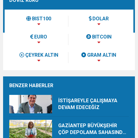
DÖVİZ KURU
BIST100
DOLAR
EURO
BITCOIN
ÇEYREK ALTIN
GRAM ALTIN
BENZER HABERLER
İSTİŞAREYLE ÇALIŞMAYA
DEVAM EDECEĞİZ
GAZİANTEP BÜYÜKŞEHİR
ÇÖP DEPOLAMA SAHASINDA