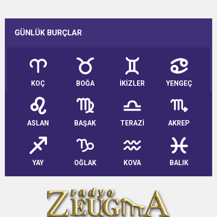
GÜNLÜK BURÇLAR
KOÇ
BOĞA
İKİZLER
YENGEÇ
ASLAN
BAŞAK
TERAZİ
AKREP
YAY
OĞLAK
KOVA
BALIK