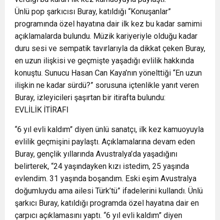
Ünlü pop şarkıcısı Buray, katıldığı “Konuşanlar”
programında özel hayatına dair ilk kez bu kadar samimi
açıklamalarda bulundu. Müzik kariyeriyle olduğu kadar
duru sesi ve sempatik tavırlarıyla da dikkat çeken Buray,
en uzun ilişkisi ve geçmişte yaşadığı evlilik hakkında
konuştu. Sunucu Hasan Can Kaya’nın yönelttiği “En uzun
ilişkin ne kadar sürdü?” sorusuna içtenlikle yanıt veren
Buray, izleyicileri şaşırtan bir itirafta bulundu:
EVLİLİK İTİRAFI
“6 yıl evli kaldım” diyen ünlü sanatçı, ilk kez kamuoyuyla
evlilik geçmişini paylaştı. Açıklamalarına devam eden
Buray, gençlik yıllarında Avustralya’da yaşadığını
belirterek, “24 yaşındayken kızı istedim, 25 yaşında
evlendim. 31 yaşında boşandım. Eski eşim Avustralya
doğumluydu ama ailesi Türk’tü” ifadelerini kullandı. Ünlü
şarkıcı Buray, katıldığı programda özel hayatına dair en
çarpıcı açıklamasını yaptı. “6 yıl evli kaldım” diyen