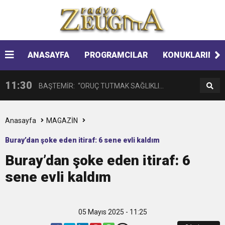
14:08
Gaziantep FK o yıldızı getiriyor
11:59
ANASAYFA
PROGRAMCILAR
KONUKLARIMIZ
GÖĞÜS HASTALIKLARI UZMANINDAN
11:30
BAŞTEMİR: “ORUÇ TUTMAK SAĞLIKLI
LİSELİLERE BİLGİLENDİRME
17:58
“DEPREM SONRASI TRAVMALI OLGULARA
BİREYLER İÇİN ÇOK YARARLIDIR”
Anasayfa
MAGAZİN
Buray’dan şoke eden itiraf: 6 sene evli kaldım
16:48
Çocuklarda Gece İdrar Kaçırma Tedavi
CERRAHİ YAKLAŞIM”
Buray’dan şoke eden itiraf: 6
sene evli kaldım
12:37
BÜYÜKŞEHİR, VERGİ HAFTASI DOLAYISIYLA
Edilebilmektedir.
11:41
Gazikültür, yeni bir eseri daha okuyucuyla
BİN 100 PERSONELE BİSİKLET DAĞITTI
05 Mayıs 2025 - 11:25