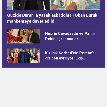
Güzide Duran’la yasak aşk iddiası! Okan Buruk
mahkemeye davet edildi
Nesrin Cavadzade ve Pamir
Pekin aşkı sona erdi
Kızılcık Şerbeti’nin Pembe’si
diziden ayrılıyor! Ekip
arkadaşları pasta keserek
veda etti