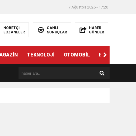
7 Ağustos 2026 - 17:20
NÖBETÇİ
CANLI
HABER
ECZANELER
SONUÇLAR
GÖNDER
AGAZİN
TEKNOLOJİ
OTOMOBİL
EĞİTİM
SAĞ