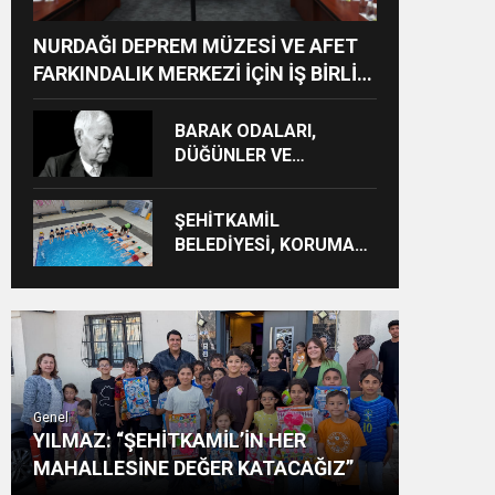
NURDAĞI DEPREM MÜZESİ VE AFET
FARKINDALIK MERKEZİ İÇİN İŞ BİRLİĞİ
PROTOKOLÜ İMZALANDI
BARAK ODALARI,
DÜĞÜNLER VE
GÜNDELİK HAYAT KAYIT
ALTINA ALINIYOR
ŞEHİTKAMİL
BELEDİYESİ, KORUMA
ALTINDAKİ ÇOCUKLARI
SPORLA
BULUŞTURUYOR
Genel
YILMAZ: “ŞEHİTKAMİL’İN HER
MAHALLESİNE DEĞER KATACAĞIZ”