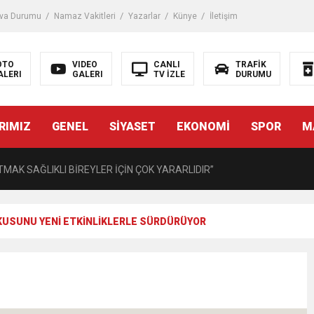
iği ile ilgili bilgi verdi
va Durumu
Namaz Vakitleri
Yazarlar
Künye
İletişim
 Darbe!
OTO
VIDEO
CANLI
TRAFİK
ALERI
GALERI
TV İZLE
DURUMU
tiriyor
RIMIZ
GENEL
SİYASET
EKONOMİ
SPOR
M
UZMANINDAN LİSELİLERE BİLGİLENDİRME
MAK SAĞLIKLI BİREYLER İÇİN ÇOK YARARLIDIR”
AVMALI OLGULARA CERRAHİ YAKLAŞIM”
USUNU YENİ ETKİNLİKLERLE SÜRDÜRÜYOR
açırma Tedavi Edilebilmektedir.
FTASI DOLAYISIYLA BİN 100 PERSONELE BİSİKLET DAĞITTI