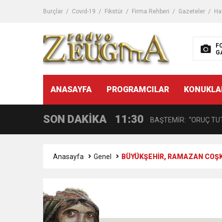
11:32
Dr. Öcük, karın germe estet
Burçlar
Covid-19
Fikstür
Firma Rehberi
Gazeteler
Ha
10:45
Terör Örgütüne MİT’ten
F
G
14:08
Gaziantep FK o yıldızı ge
11:59
ANASAYFA
PROGRAMCILAR
KONUKLA
GÖĞÜS HASTALIKLARI 
SON DAKİKA
11:30
BAŞTEMİR: “ORUÇ TUT
17:58
“DEPREM SONRASI TR
Anasayfa
Genel
BÜYÜKŞEHİR, RAMAZAN COŞK
16:48
Çocuklarda Gece İdrar K
12:37
BÜYÜKŞEHİR, VERGİ HA