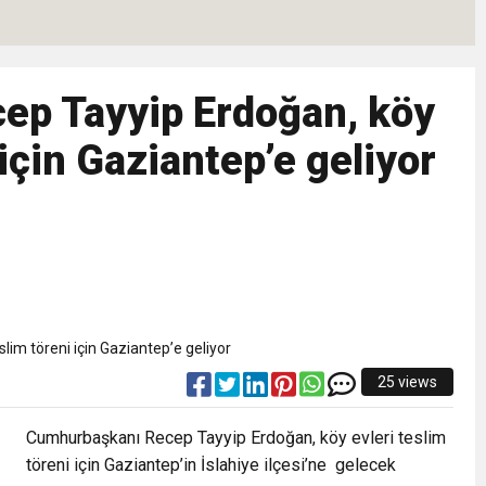
eri daha okuyucuyla buluşturdu
ep Tayyip Erdoğan, köy
bete neden oluyor
 için Gaziantep’e geliyor
iği ile ilgili bilgi verdi
 Darbe!
25 views
Cumhurbaşkanı Recep Tayyip Erdoğan, köy evleri teslim
töreni için Gaziantep’in İslahiye ilçesi’ne
gelecek