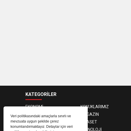
KATEGORİLER
EKONOMİ
KONUKLARIMIZ
PROGRAMCILAR
MAGAZİN
Veri politikasındaki amaçlarla sınırlı ve
mevzuata uygun şekilde çerez
SAĞLIK
SİYASET
konumlandırmaktayız. Detaylar için veri
SPOR
TEKNOLOJİ