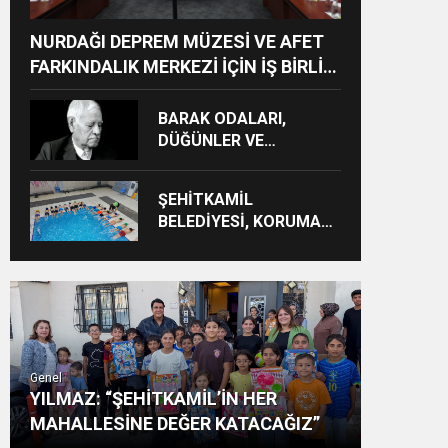
NURDAĞI DEPREM MÜZESİ VE AFET
FARKINDALIK MERKEZİ İÇİN İŞ BİRLİĞİ
PROTOKOLÜ İMZALANDI
BARAK ODALARI,
DÜĞÜNLER VE
GÜNDELİK HAYAT KAYIT
ALTINA ALINIYOR
ŞEHİTKAMİL
BELEDİYESİ, KORUMA
ALTINDAKİ ÇOCUKLARI
SPORLA
BULUŞTURUYOR
Genel
YILMAZ: “ŞEHİTKAMİL’İN HER
MAHALLESİNE DEĞER KATACAĞIZ”