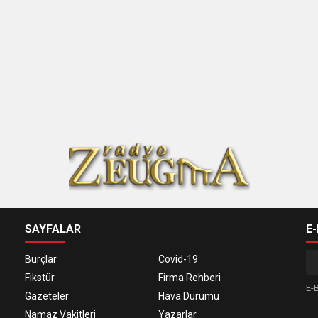
SAYFALAR
E
Burçlar
Covid-19
Fikstür
Firma Rehberi
E-B
Gazeteler
Hava Durumu
Namaz Vakitleri
Yazarlar