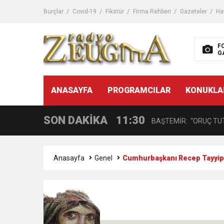
11:32
Dr. Öcük, karın germe estet
Burçlar
Covid-19
Fikstür
Firma Rehberi
Gazeteler
Ha
10:45
Terör Örgütüne MİT’ten
F
G
14:08
Gaziantep FK o yıldızı ge
11:59
ANASAYFA
PROGRAMCILAR
KONUKLA
GÖĞÜS HASTALIKLARI 
SON DAKİKA
11:30
BAŞTEMİR: “ORUÇ TUT
17:58
“DEPREM SONRASI TR
Anasayfa
Genel
Cumhurbaşkanı Recep Tayyip Er
16:48
Çocuklarda Gece İdrar K
12:37
BÜYÜKŞEHİR, VERGİ HA