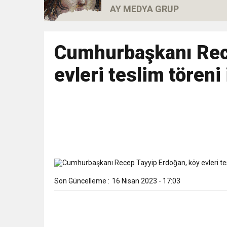
AY MEDYA GRUP
11:41
Gazikültür, yeni bir es
11:36
Cumhurbaşkanı Rec
Hareketsiz yaşam diya
evleri teslim töreni
11:32
Dr. Öcük, karın germe estet
10:45
Terör Örgütüne MİT’ten
Son Güncelleme :
16 Nisan 2023 - 17:03