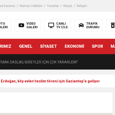
iği ile ilgili bilgi verdi
va Durumu
Namaz Vakitleri
Yazarlar
Künye
İletişim
 Darbe!
OTO
VIDEO
CANLI
TRAFİK
ALERI
GALERI
TV İZLE
DURUMU
tiriyor
RIMIZ
GENEL
SİYASET
EKONOMİ
SPOR
M
UZMANINDAN LİSELİLERE BİLGİLENDİRME
MAK SAĞLIKLI BİREYLER İÇİN ÇOK YARARLIDIR”
AVMALI OLGULARA CERRAHİ YAKLAŞIM”
doğan, köy evleri teslim töreni için Gaziantep’e geliyor
açırma Tedavi Edilebilmektedir.
FTASI DOLAYISIYLA BİN 100 PERSONELE BİSİKLET DAĞITTI