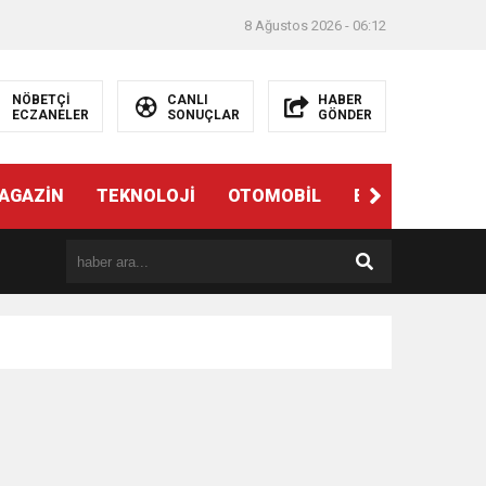
8 Ağustos 2026 - 06:12
NÖBETÇİ
CANLI
HABER
ECZANELER
SONUÇLAR
GÖNDER
AGAZİN
TEKNOLOJİ
OTOMOBİL
EĞİTİM
SAĞ