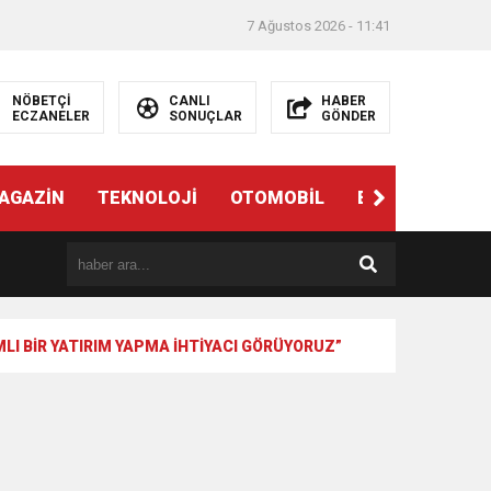
7 Ağustos 2026 - 11:41
NÖBETÇİ
CANLI
HABER
ECZANELER
SONUÇLAR
GÖNDER
AGAZİN
TEKNOLOJİ
OTOMOBİL
EĞİTİM
SAĞ
LI BİR YATIRIM YAPMA İHTİYACI GÖRÜYORUZ”