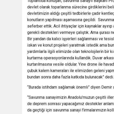
Toplantıda konuşan, Savunma Sanayii Başkanı Prof.
devlet olarak toparlanma sürecine girdiklerini bel
devletimizin aldığı çeşitli tedbirlerle çadır kentl
konutların yapılması aşamasına geçildi. Savunma S
seferber ettik. Acil ihtiyaçlar için kaynaklar ayı
gerekli destekleri vermeye çalıştık. Ama şurası ne
Bir yandan da kalıcı işyerleri sağlanması ve tesi
iskan ve konut projeleri yaratmak istedik ama bunu
yardımlarla ilgili elimizde olan teknolojilerin bir 
kurtarma operasyonlarında kullandık. Duvar arkası 
kurtarılmasına vesile oldular. Yine drone ile ha
çubuk kalem kameraları ile elimizden geleni yapm
bundan sonra daha fazla katkıda bulunacak” dedi.
“Burada istihdam sağlamak önemli” diyen Demir ş
“Savunma sanayimizin Anadolu’muzun çeşitli ille
de deprem sonrası yapacağımız destekler anlamlı
da geçtiği için savunma sanayi firmalarımızın koll