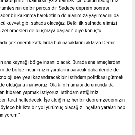
nmadığımız il kalmasın yara sarmak için dokunmadığımız
 hamlesinin de bir parçasıdır. Sadece deprem sonrası
eraber bir kalkınma hareketinin de alanımıza yayılmasını da
öncü kuvvet gibi sahada olacağız. Belki ilk safhada elimizi
üzel örnekleri de oluşmaya başladı” diye konuştu.
ada çok önemli katkılarda bulunacaklarını aktaran Demir
mın ana kaynağı bölge insanı olacak. Burada ana amaçlardan
m de bölge insanımızın yaralarını saracak daha ileride de
knoloji seviyesi kazandıracak bir istihdam politikası gütmek.
gede olduğuna inanıyoruz. Ola ki olmaması durumunda da
den itibaren yapmak istiyoruz. İstihdam ettiğimiz
den taraf halledecek. İşe aldığımız her bir depremzedemizin
öylece birlikte bir yol yürümüş olacağız. İnşallah yaraları hep
anıyorum.”