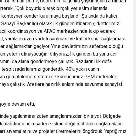
 Dr. İsmail Demir, depremin ilk günkü şaşkınlığının ardından
irterek, “Çok boyutlu olarak birçok yerleşim alanında
er, konteyner kentler kurulmaya başlandı. Şu anda da kalıcı
anayi Başkanlığı olarak ilk günden itibaren şirketlerimizi
rıp acil koordinasyon ve AFAD merkezlerinde takip ederek
t, yaraların uzun vadeli sarılması ve kalıcı konut sağlanması.
sler sağlamaktan geçiyor. Yine devletimizin seferber olduğu
n yeterli olmayacağını biliyoruz. İlk günden bu yana acil
kısmını da alana göndermeye çalıştık. Bazılarını ilk defa
tespit radarlarımızı gönderdik. 40’a yakın canın
vadan görüntüleme sistemi ile kurduğumuz GSM sistemleri
aya çalıştık. Afetlere hazırlık anlamında savunma sanayisi
öyle devam etti:
rinde yapılanması zaten amaçlarımızdan birisiydi. Bölgede
 olabilmesi için sadece iskan değil istihdam sağlamaktan
arı sıvamalarını ve projeler üretmelerini öngördük. Yaptığımız