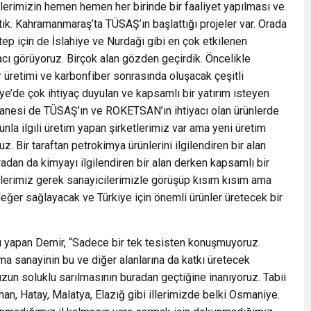
lerimizin hemen hemen her birinde bir faaliyet yapılması ve
ptık. Kahramanmaraş’ta TÜSAŞ’ın başlattığı projeler var. Orada
iantep için de İslahiye ve Nurdağı gibi en çok etkilenen
acı görüyoruz. Birçok alan gözden geçirdik. Öncelikle
r üretimi ve karbonfiber sonrasında oluşacak çeşitli
ye’de çok ihtiyaç duyulan ve kapsamlı bir yatırım isteyen
ir tanesi de TÜSAŞ’ın ve ROKETSAN’ın ihtiyacı olan ürünlerde
nunla ilgili üretim yapan şirketlerimiz var ama yeni üretim
z. Bir taraftan petrokimya ürünlerini ilgilendiren bir alan
 oradan da kimyayı ilgilendiren bir alan derken kapsamlı bir
etlerimiz gerek sanayicilerimizle görüşüp kısım kısım ama
ğer sağlayacak ve Türkiye için önemli ürünler üretecek bir
u yapan Demir, “Sadece bir tek tesisten konuşmuyoruz.
a sanayinin bu ve diğer alanlarına da katkı üretecek
uzun soluklu sarılmasının buradan geçtiğine inanıyoruz. Tabii
n, Hatay, Malatya, Elazığ gibi illerimizde belki Osmaniye.