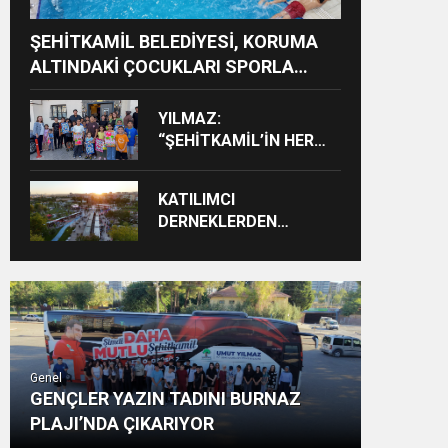
ŞEHİTKAMİL BELEDİYESİ, KORUMA
ALTINDAKİ ÇOCUKLARI SPORLA
BULUŞTURUYOR
YILMAZ:
“ŞEHİTKAMİL’İN HER
MAHALLESİNE DEĞER
KATACAĞIZ”
KATILIMCI
DERNEKLERDEN
FESTİVALE TAM NOT
Genel
GENÇLER YAZIN TADINI BURNAZ
PLAJI’NDA ÇIKARIYOR