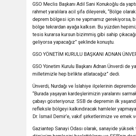
GSO Meclis Başkanı Adil Sani Konukoğlu da yapt
rahmet yaralılara acil şifa dileyerek, “Bölge olara
deprem bölgesi için ne yapmamız gerekiyorsa, bi
bölge tekrardan ayağa kalksın. Bu yüzden hepimiz
tesis kurarsa kursun bizimmiş gibi sahip çıkacağ
geliyorsa yapacağız” şeklinde konuştu.
GSO YÖNETİM KURULU BAŞKANI ADNAN ÜNVE
GSO Yönetim Kurulu Başkanı Adnan Ünverdi de yapt
milletimizle hep birlikte atlatacağız” dedi.
Ünverdi, Nurdağı ve İslahiye ilçelerinin depremden
“Burada yaşayan kardeşlerimizin yaralarını sarma
çabayı gösteriyoruz. SSB de depremin ilk yaşand
refleksle bölgeyi kalkındıracak hamleler yapmay
Dr. İsmail Demir’e, vakıf şirketlerimize ve emek 
Gaziantep Sanayi Odası olarak, sanayide yüksek t