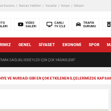
iği ile ilgili bilgi verdi
va Durumu
Namaz Vakitleri
Yazarlar
Künye
İletişim
 Darbe!
OTO
VIDEO
CANLI
TRAFİK
ALERI
GALERI
TV İZLE
DURUMU
tiriyor
RIMIZ
GENEL
SİYASET
EKONOMİ
SPOR
M
UZMANINDAN LİSELİLERE BİLGİLENDİRME
MAK SAĞLIKLI BİREYLER İÇİN ÇOK YARARLIDIR”
AVMALI OLGULARA CERRAHİ YAKLAŞIM”
HİYE VE NURDAĞI GİBİ EN ÇOK ETKİLENEN İLÇELERİMİZDE KAPSAM
açırma Tedavi Edilebilmektedir.
FTASI DOLAYISIYLA BİN 100 PERSONELE BİSİKLET DAĞITTI