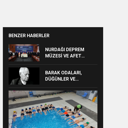
BENZER HABERLER
NURDAĞI DEPREM
MÜZESİ VE AFET
FARKINDALIK MERKEZİ
İÇİN İŞ BİRLİĞİ
BARAK ODALARI,
PROTOKOLÜ
DÜĞÜNLER VE
İMZALANDI
GÜNDELİK HAYAT KAYIT
ALTINA ALINIYOR