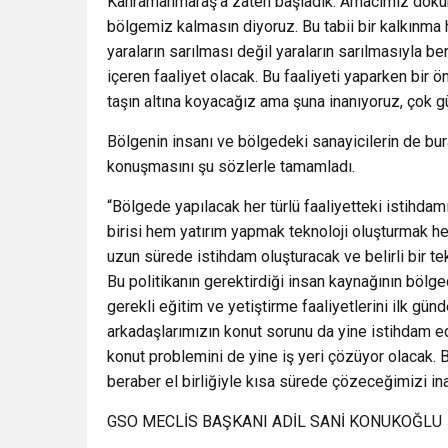
Kahramanmaraş’a zaten başladık. Amacımız doku
bölgemiz kalmasın diyoruz. Bu tabii bir kalkınma
yaraların sarılması değil yaraların sarılmasıyla b
içeren faaliyet olacak. Bu faaliyeti yaparken bir 
taşın altına koyacağız ama şuna inanıyoruz, çok g
Bölgenin insanı ve bölgedeki sanayicilerin de bur
konuşmasını şu sözlerle tamamladı.
“Bölgede yapılacak her türlü faaliyetteki istihda
birisi hem yatırım yapmak teknoloji oluşturmak he
uzun sürede istihdam oluşturacak ve belirli bir te
Bu politikanın gerektirdiği insan kaynağının böl
gerekli eğitim ve yetiştirme faaliyetlerini ilk gün
arkadaşlarımızın konut sorunu da yine istihdam e
konut problemini de yine iş yeri çözüyor olacak. B
beraber el birliğiyle kısa sürede çözeceğimizi in
GSO MECLİS BAŞKANI ADİL SANİ KONUKOĞLU