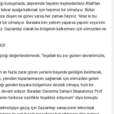
ığı konuşmada, depremde hayatını kaybedenlere Allah’tan
k tekrar ayağa kalkmak için hepimiz bir olmalıyız. Bütün
ze düşen ne görev varsa her zaman hazırız. Yeter ki bu
 bir olmalıyız. Buralara kim yatırım yaparsa yapsın veya kim
ız. Gaziantep olarak bu bölgenin kalkınması için elimizden ne
RDİ
ığı değerlendirmede, “İnşallah bu zor günleri devletimizle,
 an fazla zarar gören yerlerin başında geldiğini belirterek,
k, yeniden toparlanmasını sağlamak için elimizden gelen
ığı günden buyana bölgemize destek olmaya, hızlı bir
a devam ediyor. Buradan Savunma Sanayii Başkanımız Prof.
veren herkese özellikle teşekkür ediyorum” diye konuştu.
eknolojiye geçiş için Gaziantep sanayisinin teknolojik