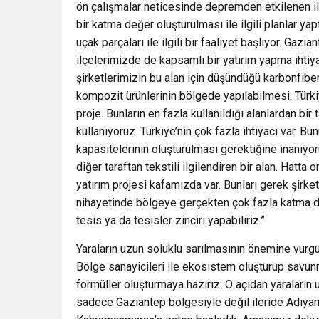
ön çalışmalar neticesinde depremden etkilenen il
bir katma değer oluşturulması ile ilgili planlar ya
uçak parçaları ile ilgili bir faaliyet başlıyor. Gaz
ilçelerimizde de kapsamlı bir yatırım yapma ihtiy
şirketlerimizin bu alan için düşündüğü karbonfibe
kompozit ürünlerinin bölgede yapılabilmesi. Türki
proje. Bunların en fazla kullanıldığı alanlardan b
kullanıyoruz. Türkiye’nin çok fazla ihtiyacı var. Bu
kapasitelerinin oluşturulması gerektiğine inanıyoru
diğer taraftan tekstili ilgilendiren bir alan. Hatta
yatırım projesi kafamızda var. Bunları gerek şirk
nihayetinde bölgeye gerçekten çok fazla katma de
tesis ya da tesisler zinciri yapabiliriz.”
Yaraların uzun soluklu sarılmasının önemine vurg
Bölge sanayicileri ile ekosistem oluşturup savunm
formüller oluşturmaya hazırız. O açıdan yaraların 
sadece Gaziantep bölgesiyle değil ileride Adıyama