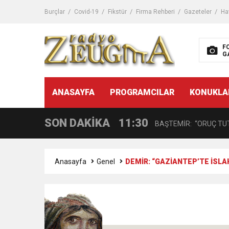
11:32
Dr. Öcük, karın germe estet
Burçlar
Covid-19
Fikstür
Firma Rehberi
Gazeteler
Ha
10:45
Terör Örgütüne MİT’ten
F
G
14:08
Gaziantep FK o yıldızı ge
11:59
ANASAYFA
PROGRAMCILAR
KONUKLA
GÖĞÜS HASTALIKLARI 
SON DAKİKA
11:30
BAŞTEMİR: “ORUÇ TUT
17:58
“DEPREM SONRASI TR
Anasayfa
Genel
DEMİR: “GAZİANTEP’TE İSLA
16:48
Çocuklarda Gece İdrar K
12:37
BÜYÜKŞEHİR, VERGİ HA