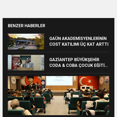
BENZER HABERLER
GAÜN AKADEMİSYENLERİNİN
COST KATILIMI ÜÇ KAT ARTTI
GAZİANTEP BÜYÜKŞEHİR
CODA & COBA ÇOCUK EĞİTİM
MERKEZİ’NDE MEZUNİYET
HEYECANI