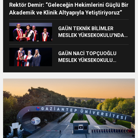
Rektör Demir: “Geleceğin Hekimlerini Güçlü Bir
Akademik ve Klinik Altyapıyla Yetiştiriyoruz”
GAÜN TEKNİK BİLİMLER
MESLEK YÜKSEKOKULU’NDA
MEZUNİYET SEVİNCİ
GAÜN NACİ TOPÇUOĞLU
MESLEK YÜKSEKOKULU
MEZUNİYET COŞKUSU