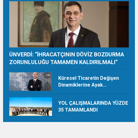
TON HASAT YAPIYOR
ÜNVERDİ: “İHRACATÇININ DÖVİZ BOZDURMA
ZORUNLULUĞU TAMAMEN KALDIRILMALI”
Küresel Ticaretin Değişen
Dinamiklerine Ayak
Uydurmalıyız
YOL ÇALIŞMALARINDA YÜZDE
35 TAMAMLANDI