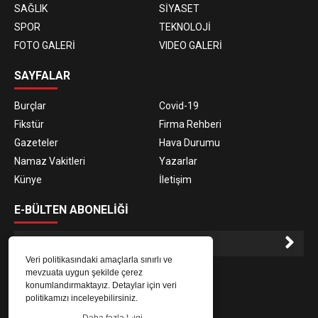
SAĞLIK
SİYASET
SPOR
TEKNOLOJİ
FOTO GALERİ
VIDEO GALERİ
SAYFALAR
Burçlar
Covid-19
Fikstür
Firma Rehberi
Gazeteler
Hava Durumu
Namaz Vakitleri
Yazarlar
Künye
İletişim
E-BÜLTEN ABONELİĞİ
Veri politikasındaki amaçlarla sınırlı ve
E-Bülten aboneliği ile haberlere daha hızlı erişin.
mevzuata uygun şekilde çerez
konumlandırmaktayız. Detaylar için veri
politikamızı inceleyebilirsiniz.
Daha fazla bilgi