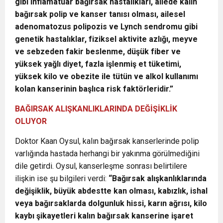
gibi inflamatuar bağırsak hastalıkları, ailede kalın
bağırsak polip ve kanser tanısı olması, ailesel
adenomatozus polipozis ve Lynch sendromu gibi
genetik hastalıklar, fiziksel aktivite azlığı, meyve
ve sebzeden fakir beslenme, düşük fiber ve
yüksek yağlı diyet, fazla işlenmiş et tüketimi,
yüksek kilo ve obezite ile tütün ve alkol kullanımı
kolan kanserinin başlıca risk faktörleridir.”
BAĞIRSAK ALIŞKANLIKLARINDA DEĞİŞİKLİK
OLUYOR
Doktor Kaan Oysul, kalın bağırsak kanserlerinde polip
varlığında hastada herhangi bir yakınma görülmediğini
dile getirdi. Oysul, kanserleşme sonrası belirtilere
ilişkin ise şu bilgileri verdi:
“Bağırsak alışkanlıklarında
değişiklik, büyük abdestte kan olması, kabızlık, ishal
veya bağırsaklarda dolgunluk hissi, karın ağrısı, kilo
kaybı şikayetleri kalın bağırsak kanserine işaret