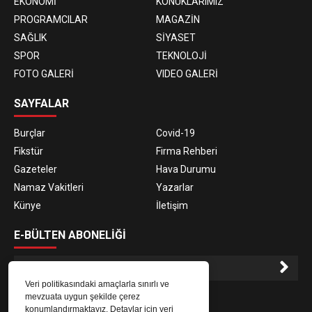
EKONOMİ
KONUKLARIMIZ
PROGRAMCILAR
MAGAZİN
SAĞLIK
SİYASET
SPOR
TEKNOLOJİ
FOTO GALERİ
VIDEO GALERİ
SAYFALAR
Burçlar
Covid-19
Fikstür
Firma Rehberi
Gazeteler
Hava Durumu
Namaz Vakitleri
Yazarlar
Künye
İletişim
E-BÜLTEN ABONELİĞİ
Veri politikasındaki amaçlarla sınırlı ve
E-Bülten aboneliği ile haberlere daha hızlı erişin.
mevzuata uygun şekilde çerez
konumlandırmaktayız. Detaylar için veri