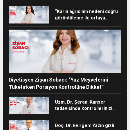
“Karın ağrısının nedeni doğru
görüntüleme ile ortaya
konabilir”
Diyetisyen Zişan Sobacı: “Yaz Meyvelerini
Tüketirken Porsiyon Kontrolüne Dikkat”
Uzm. Dr. Şeran: Kanser
tedavisinde kontrollerinizi
aksatmayın”
Doç. Dr. Evirgen: Yazın gizli