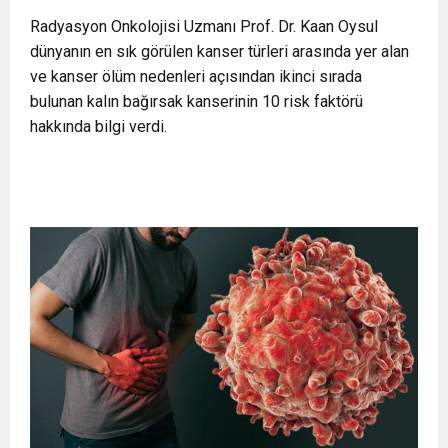
11:36
Hareketsiz yaşam diyabete neden oluyor
Radyasyon Onkolojisi Uzmanı Prof. Dr. Kaan Oysul
buluşturdu
dünyanın en sık görülen kanser türleri arasında yer alan
ve kanser ölüm nedenleri açısından ikinci sırada
11:32
Dr. Öcük, karın germe estetiği ile ilgili bilgi verdi
bulunan kalın bağırsak kanserinin 10 risk faktörü
hakkında bilgi verdi.
10:45
Terör Örgütüne MİT’ten Darbe!