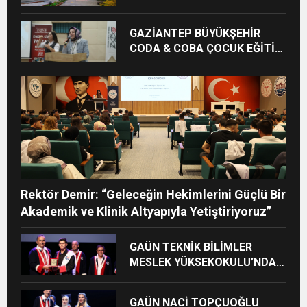
GAZİANTEP BÜYÜKŞEHİR
CODA & COBA ÇOCUK EĞİTİM
MERKEZİ’NDE MEZUNİYET
HEYECANI
Rektör Demir: “Geleceğin Hekimlerini Güçlü Bir
Akademik ve Klinik Altyapıyla Yetiştiriyoruz”
GAÜN TEKNİK BİLİMLER
MESLEK YÜKSEKOKULU’NDA
MEZUNİYET SEVİNCİ
GAÜN NACİ TOPÇUOĞLU