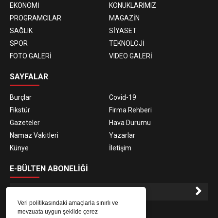
EKONOMİ
KONUKLARIMIZ
PROGRAMCILAR
MAGAZİN
SAĞLIK
SİYASET
SPOR
TEKNOLOJİ
FOTO GALERİ
VIDEO GALERİ
SAYFALAR
Burçlar
Covid-19
Fikstür
Firma Rehberi
Gazeteler
Hava Durumu
Namaz Vakitleri
Yazarlar
Künye
İletişim
E-BÜLTEN ABONELİĞİ
Veri politikasındaki amaçlarla sınırlı ve
E-Bülten aboneliği ile haberlere daha hızlı erişin.
mevzuata uygun şekilde çerez