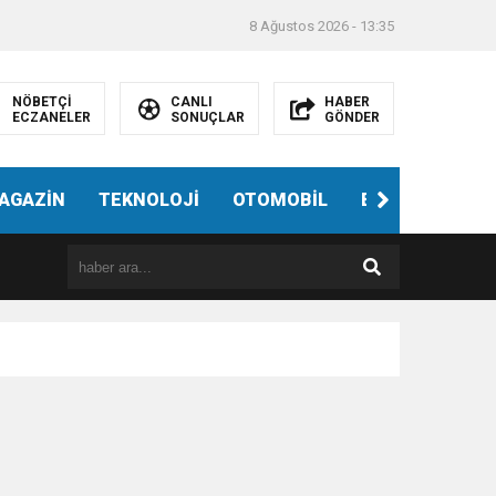
8 Ağustos 2026 - 13:35
NÖBETÇİ
CANLI
HABER
ECZANELER
SONUÇLAR
GÖNDER
AGAZİN
TEKNOLOJİ
OTOMOBİL
EĞİTİM
SAĞ