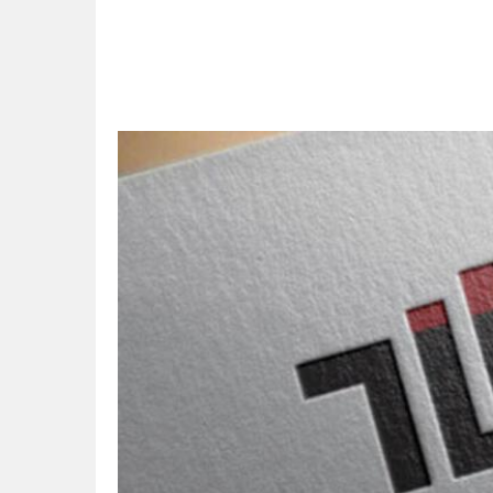
11:41
Gazikültür, yeni bir es
11:36
Hareketsiz yaşam diya
11:32
Dr. Öcük, karın germe estet
10:45
Terör Örgütüne MİT’ten