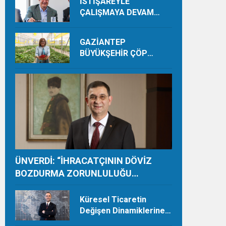
İSTİŞAREYLE
ÇALIŞMAYA DEVAM
EDECEĞİZ
GAZİANTEP
BÜYÜKŞEHİR ÇÖP
DEPOLAMA SAHASINDA
ORGANİK ÜRETİMLE
YILDA 28 TON HASAT
YAPIYOR
ÜNVERDİ: “İHRACATÇININ DÖVİZ
BOZDURMA ZORUNLULUĞU
TAMAMEN KALDIRILMALI”
Küresel Ticaretin
Değişen Dinamiklerine
Ayak Uydurmalıyız