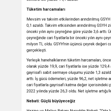
Tüketim harcamaları
Mevsim ve takvim etkilerinden arındırılmış GSYH
0,1 azaldı. Takvim etkisinden arındırılmış GSYH z
önceki yılın aynı çeyreğine göre yüzde 3,6 arttı.
çeyreğinde cari fiyatlarla bir önceki yılın aynı ç
milyon TL oldu. GSYH’nin üçüncü çeyrek değeri car
gerçekleşti.
Yerleşik hanehalklarının tüketim harcamaları, önc
olarak yüzde 19,9, cari fiyatlarla ise yüzde 129,4 
gayrisafi sabit sermaye oluşumu yüzde 1,3 azaldı.
arttı. İş gücü ödemeleri, yüzde 96,2, net işletme a
cari fiyatlarla gayrisafi katma değer içerisindek
2022 yılında yüzde 26,3 oldu. Net işletme artığı/
Nebati: Güçlü büyüyeceğiz
Hazine ve Maliye Bakanı Nureddin Nebati, “Orta 