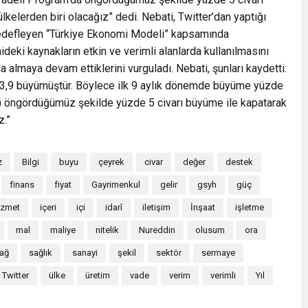
kelerden biri olacağız” dedi. Nebati, Twitter’dan yaptığı
 hedefleyen “Türkiye Ekonomi Modeli” kapsamında
mideki kaynakların etkin ve verimli alanlarda kullanılmasını
da almaya devam ettiklerini vurguladı. Nebati, şunları kaydetti:
e 3,9 büyümüştür. Böylece ilk 9 aylık dönemde büyüme yüzde
) öngördüğümüz şekilde yüzde 5 civarı büyüme ile kapatarak
z.”
z
Bilgi
buyu
çeyrek
civar
değer
destek
finans
fiyat
Gayrimenkul
gelir
gsyh
güç
izmet
içeri
içi
idarî
iletişim
İnşaat
işletme
mal
maliye
nitelik
Nureddin
olusum
ora
ağ
sağlık
sanayi
şekil
sektör
sermaye
Twitter
ülke
üretim
vade
verim
verimli
Yıl