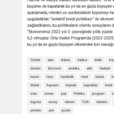
büyüme ile kapatarak bu yıl da en güçlü büyüyen ül
açıklamada, nitelikli ve sürdürülebilir büyümeyi
uyguladıkları “selektif kredi politikası” ile ekono
sağladıklarını, bu politikaların olumlu sonuçlarını 
“Ekonomimiz 2022 yılı 3. çeyreğinde yıllık yüzd
6,2 olmuştur. Orta Vadeli Program’da (2023-2025
bu yıl da en güçlü büyüyen ülkelerden biri olacağı
'Devlet
alan
Bakan
balikci
Balık
ba
dönem
Ekonomi
endeks
etki
faaliyet
hacim
Hacı
hanehalk
hâsil
hâsila
h
ithalat
kapsam
kaynak
kaynaklar
kredi
oran
orman
pay
Politika
program
s
Sigorta
sonuç
takvim
TÜİK
tüketim
yöntem
yurt
yüzde