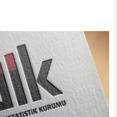
eri daha okuyucuyla buluşturdu
bete neden oluyor
iği ile ilgili bilgi verdi
 Darbe!