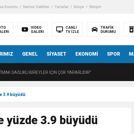
iği ile ilgili bilgi verdi
va Durumu
Namaz Vakitleri
Yazarlar
Künye
İletişim
 Darbe!
OTO
VIDEO
CANLI
TRAFİK
ALERI
GALERI
TV İZLE
DURUMU
tiriyor
RIMIZ
GENEL
SİYASET
EKONOMİ
SPOR
M
UZMANINDAN LİSELİLERE BİLGİLENDİRME
MAK SAĞLIKLI BİREYLER İÇİN ÇOK YARARLIDIR”
AVMALI OLGULARA CERRAHİ YAKLAŞIM”
e 3.9 büyüdü
açırma Tedavi Edilebilmektedir.
e yüzde 3.9 büyüdü
FTASI DOLAYISIYLA BİN 100 PERSONELE BİSİKLET DAĞITTI