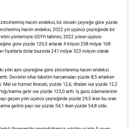
 zincirlenmiş hacim endeksi, bir önceki çeyreğe göre yüzde
incirlenmiş hacim endeksi, 2022 yılı üçüncü çeyreğinde bir
 Üretim yöntemiyle GSYH tahmini, 2022 yılının üçüncü
eyreğine göre yüzde 120,5 artarak 4 trilyon 258 milyar 168
i fiyatlarla dolar bazında 241 milyar 523 milyon olarak
eki yılın aynı çeyreğine göre zincirlenmiş hacim endeksi
arttı. Devletin nihai tüketim harcamaları yüzde 8,5 artarken
 Mal ve hizmet ihracatı, yüzde 12,6, ithalatı ise yüzde 12,2
rtığı/karma gelir ise yüzde 123,0 arttı. İş gücü ödemelerinin
i payı geçen yılın üçüncü çeyreğinde yüzde 29,5 iken bu oran
karma gelirin payı ise yüzde 54,1 iken yüzde 54,8 oldu.
Vadeli Program’da öngördüğümüz şekilde yüzde 5 civarı