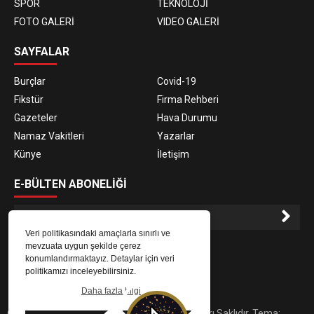
SPOR
TEKNOLOJİ
FOTO GALERİ
VIDEO GALERİ
SAYFALAR
Burçlar
Covid-19
Fikstür
Firma Rehberi
Gazeteler
Hava Durumu
Namaz Vakitleri
Yazarlar
Künye
İletişim
E-BÜLTEN ABONELİĞİ
Veri politikasındaki amaçlarla sınırlı ve
E-Bülten aboneliği ile haberlere daha hızlı erişin.
mevzuata uygun şekilde çerez
konumlandırmaktayız. Detaylar için veri
politikamızı inceleyebilirsiniz.
Daha fazla bilgi
© 2023
Gaziantep Radyo Zeugma
. Tüm Hakları Saklıdır. Tema: