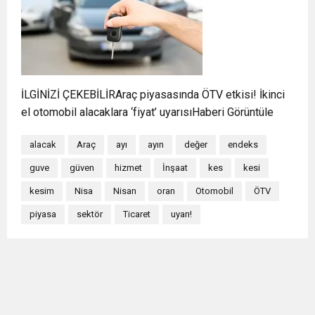
İLGİNİZİ ÇEKEBİLİRAraç piyasasında ÖTV etkisi! İkinci
el otomobil alacaklara ‘fiyat’ uyarısıHaberi Görüntüle
alacak
Araç
ayı
ayın
değer
endeks
guve
güven
hizmet
İnşaat
kes
kesi
kesim
Nisa
Nisan
oran
Otomobil
ÖTV
piyasa
sektör
Ticaret
uyarı!