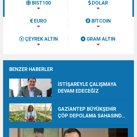
BIST100
DOLAR
EURO
BITCOIN
ÇEYREK ALTIN
GRAM ALTIN
BENZER HABERLER
İSTİŞAREYLE ÇALIŞMAYA
DEVAM EDECEĞİZ
GAZİANTEP BÜYÜKŞEHİR
ÇÖP DEPOLAMA SAHASINDA
ORGANİK ÜRETİMLE YILDA 28
TON HASAT YAPIYOR