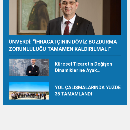
ÜNVERDİ: “İHRACATÇININ DÖVİZ BOZDURMA
ZORUNLULUĞU TAMAMEN KALDIRILMALI”
Küresel Ticaretin Değişen
Dinamiklerine Ayak
Uydurmalıyız
YOL ÇALIŞMALARINDA YÜZDE
35 TAMAMLANDI