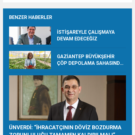
BENZER HABERLER
İSTİŞAREYLE ÇALIŞMAYA
DEVAM EDECEĞİZ
GAZİANTEP BÜYÜKŞEHİR
ÇÖP DEPOLAMA SAHASINDA
ORGANİK ÜRETİMLE YILDA 28
TON HASAT YAPIYOR
ÜNVERDİ: “İHRACATÇININ DÖVİZ BOZDURMA
ZORUNLULUĞU TAMAMEN KALDIRILMALI”