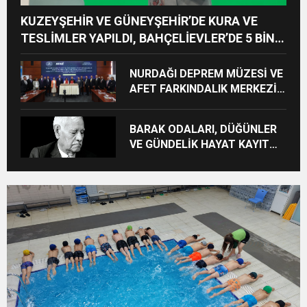
KUZEYŞEHİR VE GÜNEYŞEHİR’DE KURA VE
TESLİMLER YAPILDI, BAHÇELİEVLER’DE 5 BİN
KONUTUN TEMELİ ATILDI
NURDAĞI DEPREM MÜZESİ VE
AFET FARKINDALIK MERKEZİ
İÇİN İŞ BİRLİĞİ PROTOKOLÜ
İMZALANDI
BARAK ODALARI, DÜĞÜNLER
VE GÜNDELİK HAYAT KAYIT
ALTINA ALINIYOR