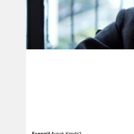
Esengül
Aypek Kimdir?