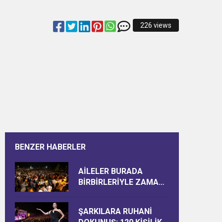
226 views
BENZER HABERLER
AİLELER BURADA
BİRBİRLERİYLE ZAMAN
GEÇİRİYOR
ŞARKILARA RUHANİ