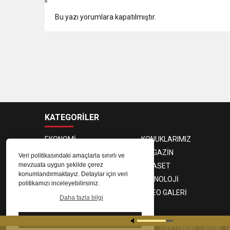
Bu yazı yorumlara kapatılmıştır.
KATEGORİLER
EKONOMİ
KONUKLARIMIZ
PROGRAMCILAR
MAGAZİN
Veri politikasındaki amaçlarla sınırlı ve
mevzuata uygun şekilde çerez
SAĞLIK
SİYASET
konumlandırmaktayız. Detaylar için veri
SPOR
TEKNOLOJİ
politikamızı inceleyebilirsiniz.
FOTO GALERİ
VIDEO GALERİ
Daha fazla bilgi
Tamam
© 2023
Gaziantep Radyo Zeugma
. Tüm Hakları Saklıdır.