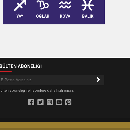
YAY
OĞLAK
KOVA
BALIK
-BÜLTEN ABONELİĞİ
ülten aboneliği ile haberlere daha hızlı erişin.