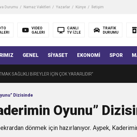
iği ile ilgili bilgi verdi
va Durumu
Namaz Vakitleri
Yazarlar
Künye
İletişim
 Darbe!
OTO
VIDEO
CANLI
TRAFİK
ALERI
GALERI
TV İZLE
DURUMU
tiriyor
RIMIZ
GENEL
SİYASET
EKONOMİ
SPOR
M
UZMANINDAN LİSELİLERE BİLGİLENDİRME
MAK SAĞLIKLI BİREYLER İÇİN ÇOK YARARLIDIR”
AVMALI OLGULARA CERRAHİ YAKLAŞIM”
yunu” Dizisinde
aderimin Oyunu” Dizis
açırma Tedavi Edilebilmektedir.
ekrardan dönmek için hazırlanıyor. Aypek, Kaderimin 
FTASI DOLAYISIYLA BİN 100 PERSONELE BİSİKLET DAĞITTI