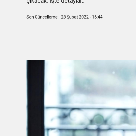
çıkacak. İşte detaylar…
11:41
Gazikültür, yeni bir es
Son Güncelleme :
28 Şubat 2022 - 16:44
11:36
Hareketsiz yaşam diya
11:32
Dr. Öcük, karın germe estet
10:45
Terör Örgütüne MİT’ten