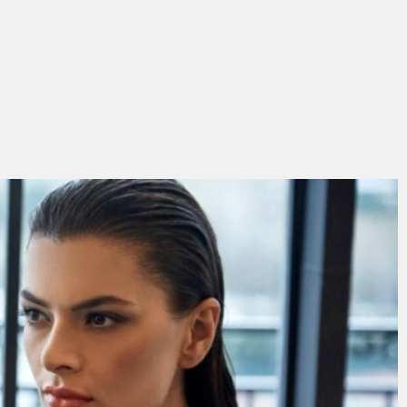
eri daha okuyucuyla buluşturdu
bete neden oluyor
iği ile ilgili bilgi verdi
 Darbe!