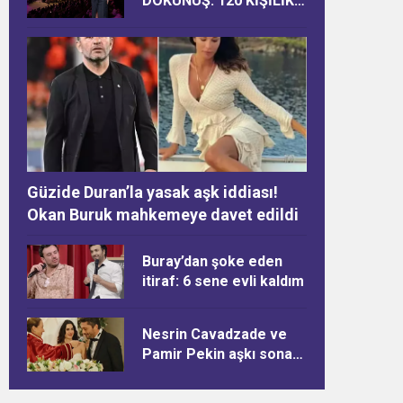
DOKUNUŞ: 120 KİŞİLİK
DEV KADRO
Güzide Duran’la yasak aşk iddiası!
Okan Buruk mahkemeye davet edildi
Buray’dan şoke eden
itiraf: 6 sene evli kaldım
Nesrin Cavadzade ve
Pamir Pekin aşkı sona
erdi