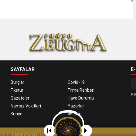
SAYFALAR
E
Burçlar
Covid-19
Fikstür
Firma Rehberi
E-B
Gazeteler
Hava Durumu
Namaz Vakitleri
Yazarlar
Künye
İletişim
 Tema:
tarafından uyarlanmıştır.