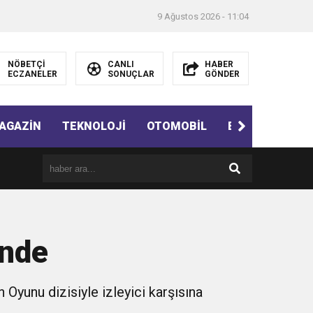
9 Ağustos 2026 - 11:04
NÖBETÇİ
CANLI
HABER
ECZANELER
SONUÇLAR
GÖNDER
AGAZİN
TEKNOLOJİ
OTOMOBİL
EĞİTİM
SAĞ
inde
Oyunu dizisiyle izleyici karşısına