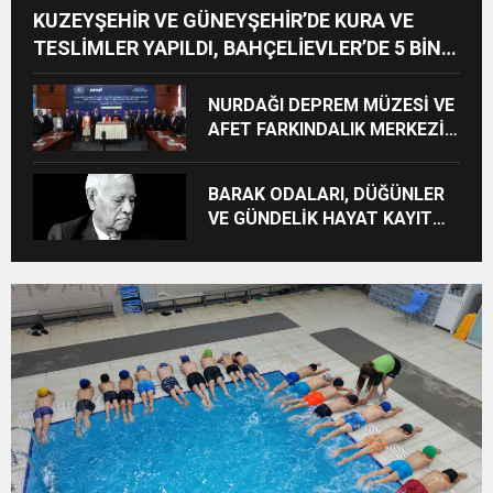
KUZEYŞEHİR VE GÜNEYŞEHİR’DE KURA VE
TESLİMLER YAPILDI, BAHÇELİEVLER’DE 5 BİN
KONUTUN TEMELİ ATILDI
NURDAĞI DEPREM MÜZESİ VE
AFET FARKINDALIK MERKEZİ
İÇİN İŞ BİRLİĞİ PROTOKOLÜ
İMZALANDI
BARAK ODALARI, DÜĞÜNLER
VE GÜNDELİK HAYAT KAYIT
ALTINA ALINIYOR