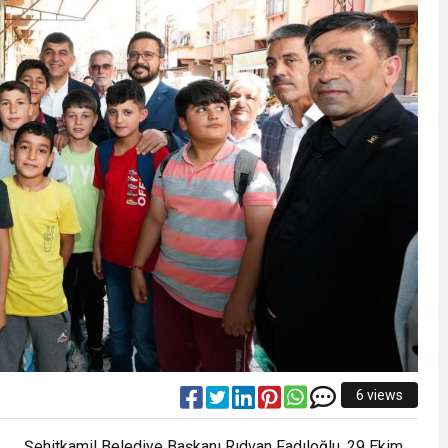
6 views
Şehitkamil Belediye Başkanı Rıdvan Fadıloğlu, 29 Ekim