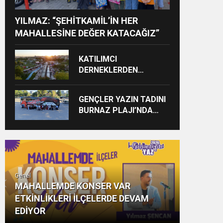
YILMAZ: “ŞEHİTKAMİL’İN HER
MAHALLESİNE DEĞER KATACAĞIZ”
KATILIMCI
DERNEKLERDEN
FESTİVALE TAM NOT
GENÇLER YAZIN TADINI
BURNAZ PLAJI’NDA
ÇIKARIYOR
Genel
MAHALLEMDE KONSER VAR
ETKİNLİKLERİ İLÇELERDE DEVAM
EDİYOR