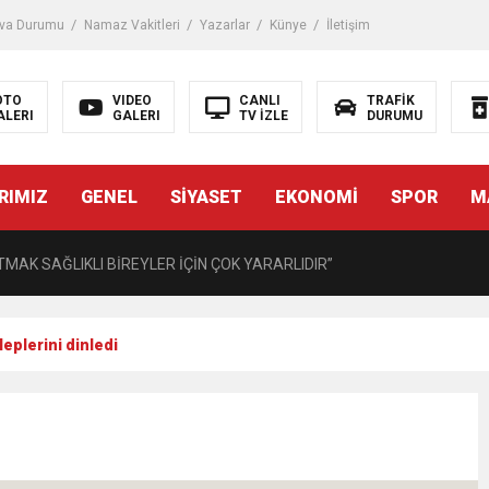
iği ile ilgili bilgi verdi
va Durumu
Namaz Vakitleri
Yazarlar
Künye
İletişim
 Darbe!
OTO
VIDEO
CANLI
TRAFİK
ALERI
GALERI
TV İZLE
DURUMU
tiriyor
RIMIZ
GENEL
SİYASET
EKONOMİ
SPOR
M
UZMANINDAN LİSELİLERE BİLGİLENDİRME
MAK SAĞLIKLI BİREYLER İÇİN ÇOK YARARLIDIR”
AVMALI OLGULARA CERRAHİ YAKLAŞIM”
leplerini dinledi
açırma Tedavi Edilebilmektedir.
FTASI DOLAYISIYLA BİN 100 PERSONELE BİSİKLET DAĞITTI