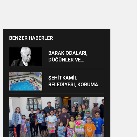
BENZER HABERLER
BARAK ODALARI,
DÜĞÜNLER VE
GÜNDELİK HAYAT KAYIT
ALTINA ALINIYOR
ŞEHİTKAMİL
BELEDİYESİ, KORUMA
ALTINDAKİ ÇOCUKLARI
SPORLA
BULUŞTURUYOR