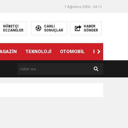
7 Ağustos 2026 - 04:11
NÖBETÇİ
CANLI
HABER
ECZANELER
SONUÇLAR
GÖNDER
AGAZİN
TEKNOLOJİ
OTOMOBİL
EĞİTİM
SAĞ