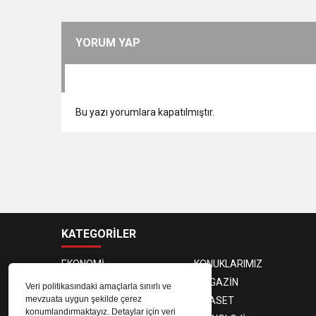
YORUM YAP
Bu yazı yorumlara kapatılmıştır.
KATEGORİLER
EKONOMİ
KONUKLARIMIZ
PROGRAMCILAR
MAGAZİN
Veri politikasındaki amaçlarla sınırlı ve
mevzuata uygun şekilde çerez
SAĞLIK
SİYASET
konumlandırmaktayız. Detaylar için veri