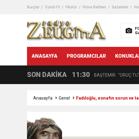
11:32
Dr. Öcük, karın germe estet
Burçlar
Covid-19
Fikstür
Firma Rehberi
Gazeteler
Ha
10:45
Terör Örgütüne MİT’ten
F
G
14:08
Gaziantep FK o yıldızı ge
11:59
ANASAYFA
PROGRAMCILAR
KONUKLA
GÖĞÜS HASTALIKLARI 
SON DAKİKA
11:30
BAŞTEMİR: “ORUÇ TUT
17:58
“DEPREM SONRASI TR
Anasayfa
Genel
Fadıloğlu, esnafın sorun ve ta
16:48
Çocuklarda Gece İdrar K
12:37
BÜYÜKŞEHİR, VERGİ HA