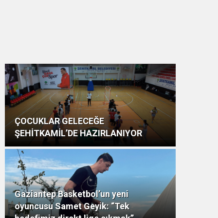
ÇOCUKLAR GELECEĞE
ŞEHİTKAMİL’DE HAZIRLANIYOR
Gaziantep Basketbol’un yeni
oyuncusu Samet Geyik: “Tek