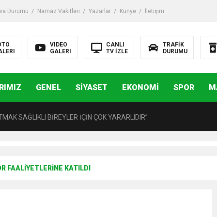
iği ile ilgili bilgi verdi
va Durumu
Namaz Vakitleri
Yazarlar
Künye
İletişim
 Darbe!
OTO
VIDEO
CANLI
TRAFİK
ALERI
GALERI
TV İZLE
DURUMU
tiriyor
RIMIZ
GENEL
SİYASET
EKONOMİ
SPOR
M
UZMANINDAN LİSELİLERE BİLGİLENDİRME
MAK SAĞLIKLI BİREYLER İÇİN ÇOK YARARLIDIR”
AVMALI OLGULARA CERRAHİ YAKLAŞIM”
R FAALİYETLERİNE KATILDI
açırma Tedavi Edilebilmektedir.
FTASI DOLAYISIYLA BİN 100 PERSONELE BİSİKLET DAĞITTI