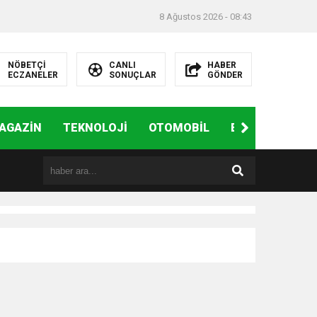
8 Ağustos 2026 - 08:43
NÖBETÇİ
CANLI
HABER
ECZANELER
SONUÇLAR
GÖNDER
AGAZİN
TEKNOLOJİ
OTOMOBİL
EĞİTİM
SAĞ