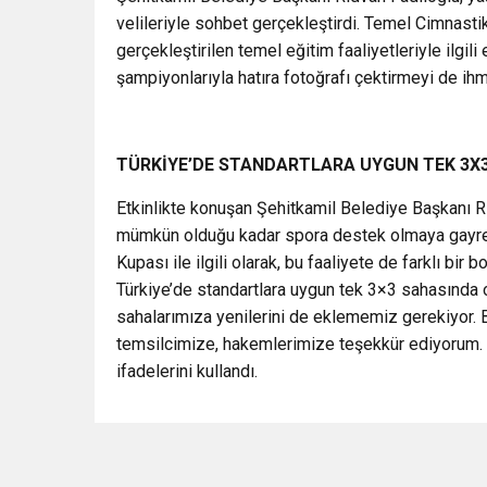
velileriyle sohbet gerçekleştirdi. Temel Cimnas
gerçekleştirilen temel eğitim faaliyetleriyle ilgil
şampiyonlarıyla hatıra fotoğrafı çektirmeyi de ih
TÜRKİYE’DE STANDARTLARA UYGUN TEK 3X
Etkinlikte konuşan Şehitkamil Belediye Başkanı R
mümkün olduğu kadar spora destek olmaya gayret
Kupası ile ilgili olarak, bu faaliyete de farklı bir
Türkiye’de standartlara uygun tek 3×3 sahasında oy
sahalarımıza yenilerini de eklememiz gerekiyor.
temsilcimize, hakemlerimize teşekkür ediyorum. B
ifadelerini kullandı.