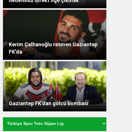
hedefimiz direkt lige çıkmak”
Kerim Çalhanoğlu resmen Gaziantep
FK’da
Gaziantep FK’dan golcü bombası