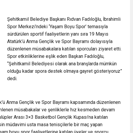
Şehitkamil Belediye Başkanı Rıdvan Fadıloğlu, İbrahimli
Spor Merkezi’ndeki ‘Yaşam Boyu Spor’ temasıyla
sürdürülen sportif faaliyetlerin yanı sıra 19 Mayıs
Atatürk’ü Anma Gençlik ve Spor Bayramı dolayısıyla
düzenlenen müsabakalara katılan sporcuları ziyaret etti.
Spor etkinliklerine eşlik eden Başkan Fadıloğlu,
“Şehitkamil Belediyesi olarak ana branşlarda mümkün
olduğu kadar spora destek olmaya gayret gösteriyoruz”
dedi.
ürk’ü Anma Gençlik ve Spor Bayramı kapsamında düzenlenen
üzenlenen müsabakalar ve şenliklerle hız kesmeden devam
lüpler Arası 3×3 Basketbol Gençlik Kupası’na katılan
isin müdavimi usta masa tenisçilerle bir maç yapan
şam boyu spor faaliyetlerine katılan üyeler ve sporcu