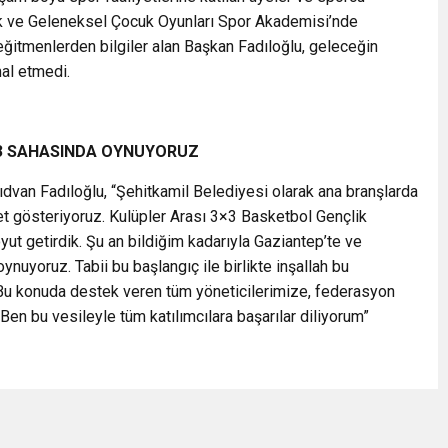
tik ve Geleneksel Çocuk Oyunları Spor Akademisi’nde
i eğitmenlerden bilgiler alan Başkan Fadıloğlu, geleceğin
mal etmedi.
3 SAHASINDA
OYNUYORUZ
ıdvan Fadıloğlu, “Şehitkamil Belediyesi olarak ana branşlarda
 gösteriyoruz. Kulüpler Arası 3×3 Basketbol Gençlik
 boyut getirdik. Şu an bildiğim kadarıyla Gaziantep’te ve
nuyoruz. Tabii bu başlangıç ile birlikte inşallah bu
 Bu konuda destek veren tüm yöneticilerimize, federasyon
en bu vesileyle tüm katılımcılara başarılar diliyorum”