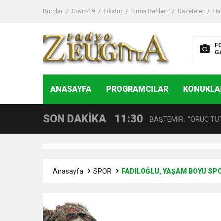
11:32
Dr. Öcük, karın germe estet
Burçlar
Covid-19
Fikstür
Firma Rehberi
Gazeteler
Ha
10:45
Terör Örgütüne MİT’ten
F
G
14:08
Gaziantep FK o yıldızı ge
11:59
ANASAYFA
PROGRAMCILAR
KONUKLA
GÖĞÜS HASTALIKLARI 
SON DAKİKA
11:30
BAŞTEMİR: “ORUÇ TUT
17:58
“DEPREM SONRASI TR
Anasayfa
SPOR
FADILOĞLU, YAŞAM BOYU SPO
16:48
Çocuklarda Gece İdrar K
12:37
BÜYÜKŞEHİR, VERGİ HA