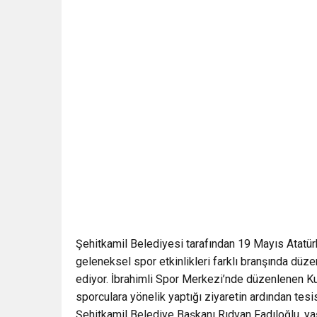
Şehitkamil Belediyesi tarafından 19 Mayıs Atat
geleneksel spor etkinlikleri farklı branşında d
ediyor. İbrahimli Spor Merkezi’nde düzenlenen Ku
sporculara yönelik yaptığı ziyaretin ardından tes
Şehitkamil Belediye Başkanı Rıdvan Fadıloğlu, ya