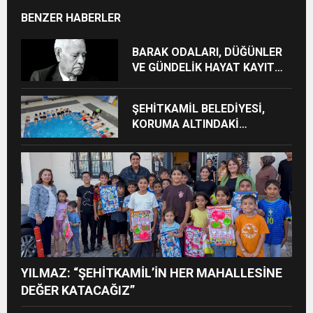
BENZER HABERLER
BARAK ODALARI, DÜĞÜNLER
VE GÜNDELİK HAYAT KAYIT
ALTINA ALINIYOR
ŞEHİTKAMİL BELEDİYESİ,
KORUMA ALTINDAKİ
ÇOCUKLARI SPORLA
BULUŞTURUYOR
YILMAZ: “ŞEHİTKAMİL’İN HER MAHALLESİNE
DEĞER KATACAĞIZ”