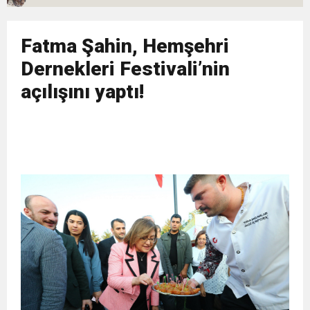
11:36
Hareketsiz yaşam diyabete neden oluyor
buluşturdu
Fatma Şahin, Hemşehri
11:32
Dr. Öcük, karın germe estetiği ile ilgili bilgi verdi
Dernekleri Festivali’nin
açılışını yaptı!
10:45
Terör Örgütüne MİT’ten Darbe!