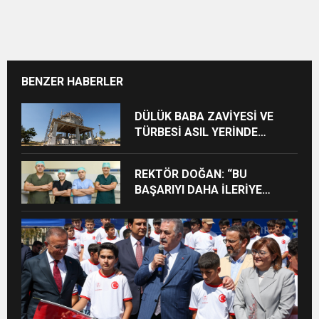
BENZER HABERLER
DÜLÜK BABA ZAVİYESİ VE
TÜRBESİ ASIL YERİNDE
YENİDEN İNŞA EDİLECEK
REKTÖR DOĞAN: “BU
BAŞARIYI DAHA İLERİYE
TAŞIYACAĞIZ”