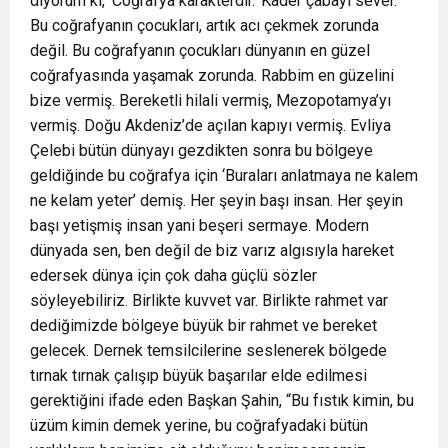
diyorum ki, ‘Coğrafya karakterdir.’ Kader çabayı sever.
Bu coğrafyanın çocukları, artık acı çekmek zorunda
değil. Bu coğrafyanın çocukları dünyanın en güzel
coğrafyasında yaşamak zorunda. Rabbim en güzelini
bize vermiş. Bereketli hilali vermiş, Mezopotamya’yı
vermiş. Doğu Akdeniz’de açılan kapıyı vermiş. Evliya
Çelebi bütün dünyayı gezdikten sonra bu bölgeye
geldiğinde bu coğrafya için ‘Buraları anlatmaya ne kalem
ne kelam yeter’ demiş. Her şeyin başı insan. Her şeyin
başı yetişmiş insan yani beşeri sermaye. Modern
dünyada sen, ben değil de biz varız algısıyla hareket
edersek dünya için çok daha güçlü sözler
söyleyebiliriz. Birlikte kuvvet var. Birlikte rahmet var
dediğimizde bölgeye büyük bir rahmet ve bereket
gelecek. Dernek temsilcilerine seslenerek bölgede
tırnak tırnak çalışıp büyük başarılar elde edilmesi
gerektiğini ifade eden Başkan Şahin, “Bu fıstık kimin, bu
üzüm kimin demek yerine, bu coğrafyadaki bütün