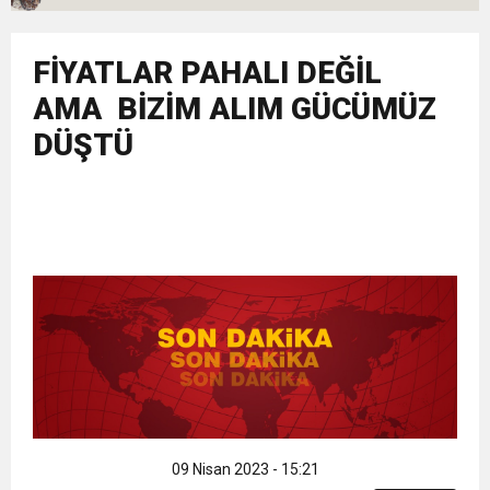
11:36
Hareketsiz yaşam diyabete neden oluyor
buluşturdu
FİYATLAR PAHALI DEĞİL
11:32
Dr. Öcük, karın germe estetiği ile ilgili bilgi verdi
AMA BİZİM ALIM GÜCÜMÜZ
DÜŞTÜ
10:45
Terör Örgütüne MİT’ten Darbe!
09 Nisan 2023 - 15:21