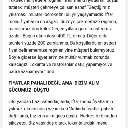
Yüksek maliyetlere rağmen
iftar menü fiyatlarını
düşük
tutarak
müşteri çekmeye çalışan esnaf “Geçtiğimiz
yıllardaki
müşteri bereketini bu yıl yaşayamadık. İftar
menü fiyatlarını en asgari
düzeye çekmemize rağmen,
maslarımız boş kaldı. Geçen yıllara göre
müşterimiz
azaldı. Bugün etin kilosu 400 TL olmuş. Diğer gıda
ürünleri yüzde 200 zamlanmış. Bu koşullarda en asgari
fiyat belirlememize rağmen yine müşteri bulamıyoruz.
Böyle giderse işyerlerimize mühür vurmak zorunda
kalacağız. Lokanta ve restoranlar satış yapamıyor ve
para kazanamıyor.” dedi.
FİYATLAR PAHALI DEĞİL AMA
BİZİM ALIM
GÜCÜMÜZ
DÜŞTÜ
Öte yandan bazı vatandaşlarda, iftar menü fiyatlarının
yüksek olmasından yakınırken “Aslında fiyatlar pahalı
değil ama, bizlerin alım gücü düştü.
Herkes birbirinden
şikayetçi. Biz vatandaş olarak lokantalardaki menü