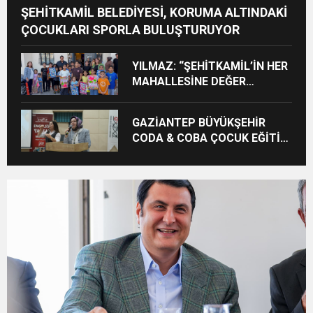
ŞEHİTKAMİL BELEDİYESİ, KORUMA ALTINDAKİ
ÇOCUKLARI SPORLA BULUŞTURUYOR
YILMAZ: “ŞEHİTKAMİL’İN HER
MAHALLESİNE DEĞER
KATACAĞIZ”
GAZİANTEP BÜYÜKŞEHİR
CODA & COBA ÇOCUK EĞİTİM
MERKEZİ’NDE MEZUNİYET
HEYECANI