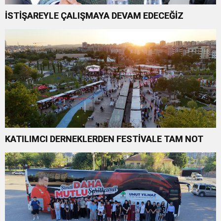
İSTİŞAREYLE ÇALIŞMAYA DEVAM EDECEĞİZ
KATILIMCI DERNEKLERDEN FESTİVALE TAM NOT