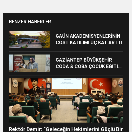
BENZER HABERLER
GAÜN AKADEMİSYENLERİNİN
COST KATILIMI ÜÇ KAT ARTTI
GAZİANTEP BÜYÜKŞEHİR
CODA & COBA ÇOCUK EĞİTİM
MERKEZİ’NDE MEZUNİYET
HEYECANI
Rektör Demir: “Geleceğin Hekimlerini Güçlü Bir