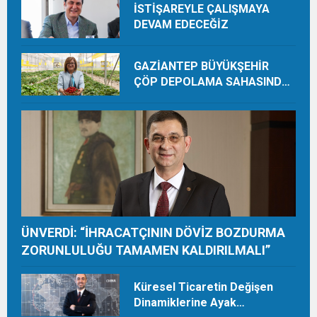
İSTİŞAREYLE ÇALIŞMAYA
DEVAM EDECEĞİZ
GAZİANTEP BÜYÜKŞEHİR
ÇÖP DEPOLAMA SAHASINDA
ORGANİK ÜRETİMLE YILDA 28
TON HASAT YAPIYOR
ÜNVERDİ: “İHRACATÇININ DÖVİZ BOZDURMA
ZORUNLULUĞU TAMAMEN KALDIRILMALI”
Küresel Ticaretin Değişen
Dinamiklerine Ayak