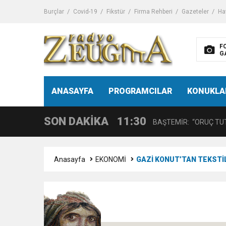
11:32
Dr. Öcük, karın germe estet
Burçlar
Covid-19
Fikstür
Firma Rehberi
Gazeteler
Ha
10:45
Terör Örgütüne MİT’ten
F
G
14:08
Gaziantep FK o yıldızı ge
11:59
ANASAYFA
PROGRAMCILAR
KONUKLA
GÖĞÜS HASTALIKLARI 
SON DAKİKA
11:30
BAŞTEMİR: “ORUÇ TUT
17:58
“DEPREM SONRASI TR
Anasayfa
EKONOMİ
GAZİ KONUT’TAN TEKST
16:48
Çocuklarda Gece İdrar K
12:37
BÜYÜKŞEHİR, VERGİ HA