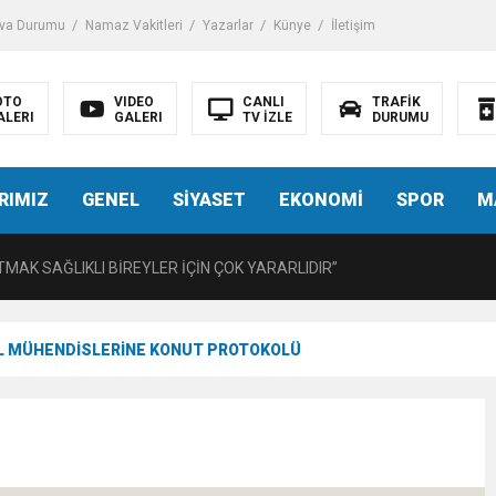
iği ile ilgili bilgi verdi
va Durumu
Namaz Vakitleri
Yazarlar
Künye
İletişim
 Darbe!
OTO
VIDEO
CANLI
TRAFİK
ALERI
GALERI
TV İZLE
DURUMU
tiriyor
RIMIZ
GENEL
SİYASET
EKONOMİ
SPOR
M
UZMANINDAN LİSELİLERE BİLGİLENDİRME
MAK SAĞLIKLI BİREYLER İÇİN ÇOK YARARLIDIR”
AVMALI OLGULARA CERRAHİ YAKLAŞIM”
İL MÜHENDİSLERİNE KONUT PROTOKOLÜ
açırma Tedavi Edilebilmektedir.
FTASI DOLAYISIYLA BİN 100 PERSONELE BİSİKLET DAĞITTI