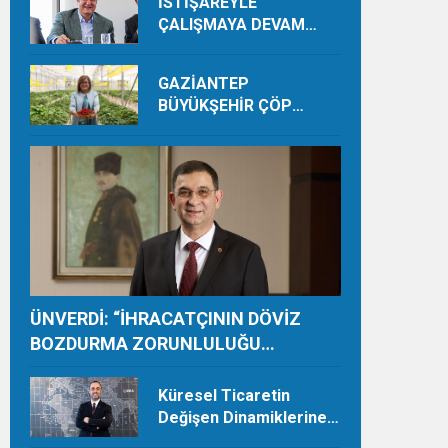
İSTİŞAREYLE
ÇALIŞMAYA DEVAM
EDECEĞİZ
GAZİANTEP
BÜYÜKŞEHİR ÇÖP
DEPOLAMA SAHASINDA
ORGANİK ÜRETİMLE
YILDA 28 TON HASAT
YAPIYOR
ÜNVERDİ: “İHRACATÇININ DÖVİZ
BOZDURMA ZORUNLULUĞU
TAMAMEN KALDIRILMALI”
Küresel Ticaretin
Değişen Dinamiklerine
Ayak Uydurmalıyız