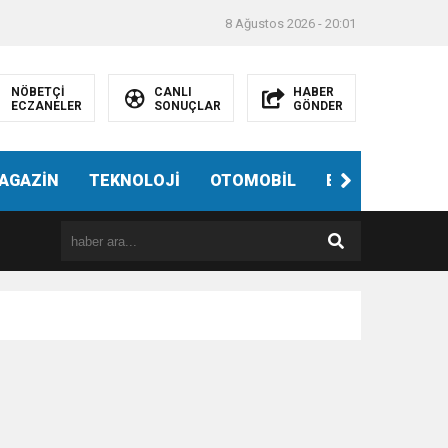
8 Ağustos 2026 - 20:01
NÖBETÇİ
CANLI
HABER
ECZANELER
SONUÇLAR
GÖNDER
AGAZİN
TEKNOLOJİ
OTOMOBİL
EĞİTİM
SAĞ