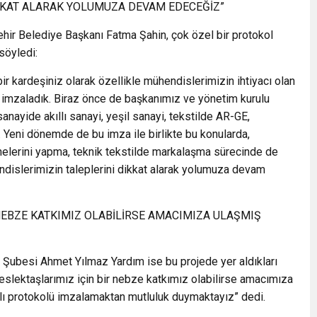
İKKAT ALARAK YOLUMUZA DEVAM EDECEĞİZ”
ir Belediye Başkanı Fatma Şahin, çok özel bir protokol
 söyledi:
ir kardeşiniz olarak özellikle mühendislerimizin ihtiyacı olan
imzaladık. Biraz önce de başkanımız ve yönetim kurulu
anayide akıllı sanayi, yeşil sanayi, tekstilde AR-GE,
Yeni dönemde de bu imza ile birlikte bu konularda,
nelerini yapma, teknik tekstilde markalaşma sürecinde de
islerimizin taleplerini dikkat alarak yolumuza devam
 NEBZE KATKIMIZ OLABİLİRSE AMACIMIZA ULAŞMIŞ
ubesi Ahmet Yılmaz Yardım ise bu projede yer aldıkları
meslektaşlarımız için bir nebze katkımız olabilirse amacımıza
jlı protokolü imzalamaktan mutluluk duymaktayız” dedi.