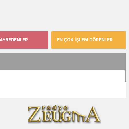
KAYBEDENLER
EN ÇOK İŞLEM GÖRENLER