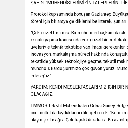
ŞAHİN: “MÜHENDİSLERİMİZİN TALEPLERİNİ D
Protokol kapsamında konuşan Gaziantep Büyükşeh
töreni için bir araya geldiklerini belirterek, şunları
“Çok güzel bir imza. Bir mühendis başkan olarak b
konutu yapma konusunda çok güzel bir protokolü 
üyeleriyle teknik tekstilde yapılması gerekenler, s
inovasyon, markalaşma süreci hakkında konuştuk. 
tekstilde yüksek teknolojiye geçme, tekstil maki
mühendis kardeşlerimize çok güveniyoruz. Mühend
edeceğiz.”
YARDIM: KENDİ MESLEKTAŞLARIMIZ İÇİN BİR
OLACAĞIZ.
TMMOB Tekstil Mühendisleri Odası Güney Bölge Ş
için mutluluk duyduklarını dile getirerek, “Kendi 
ulaşmış olacağız. Çok teşekkür ederiz. Bu avanta