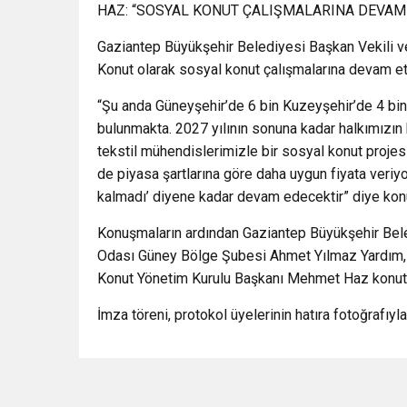
HAZ: “SOSYAL KONUT ÇALIŞMALARINA DEVAM
Gaziantep Büyükşehir Belediyesi Başkan Vekili 
Konut olarak sosyal konut çalışmalarına devam ett
“Şu anda Güneyşehir’de 6 bin Kuzeyşehir’de 4 b
bulunmakta. 2027 yılının sonuna kadar halkımızın
tekstil mühendislerimizle bir sosyal konut projes
de piyasa şartlarına göre daha uygun fiyata veriy
kalmadı’ diyene kadar devam edecektir” diye kon
Konuşmaların ardından Gaziantep Büyükşehir Be
Odası Güney Bölge Şubesi Ahmet Yılmaz Yardım, 
Konut Yönetim Kurulu Başkanı Mehmet Haz konut p
İmza töreni, protokol üyelerinin hatıra fotoğrafıyla