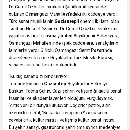
Dr. Cemil Özbal’in isimlerini Şehitkamil ilçesinde
bulunan Osmangazi Mahallesi’ndeki iki caddeye verdi.
Türk sanat musikisinin
Gaziantep
li önemli iki ismi olan
Tamburi Necdet Yaşar ve Dr. Cemil Özbal’in isimlerinin
yaşatılması için çalışma yürüten Büyükşehir Belediyesi,
Osmangazi Mahallesi’nde işlek caddelere, sanatçıların
isimlerini verdi. 6 Nolu Osmangazi Semt Pazarı’nda
düzenlenen törende Büyükşehir Türk Musiki Korosu,
sanatçıların eserlerini seslendirdi.
“Kültür, sanat bizi birleştiriyor”
Törende konuşan
Gaziantep
Büyükşehir Belediye
Başkanı Fatma Şahin, Gazi şehrin yetiştirdiği güçlü sanat
insanları ve akademisyenleri olduğunu vurgulayarak,
“Artık yeni bir dünya kuruluyor. Değerler petrol, altın
üzerinden değil, ‘Ne kadar zenginsin?’ sorusunun
cevabı artık kültür mirası, yetişmiş kültür sanat insanı.
Bu şehir sanayi, gastronomi şehri ama ayrıca medeniyet