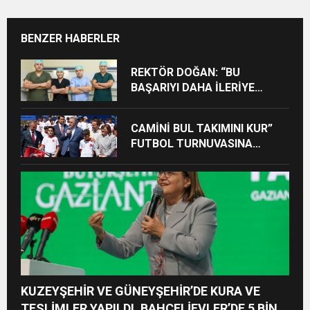
BENZER HABERLER
REKTÖR DOĞAN: “BU
BAŞARIYI DAHA İLERİYE
TAŞIYACAĞIZ”
CAMİNİ BUL TAKIMINI KUR”
FUTBOL TURNUVASINA
KATILAN TÜM ÖĞRENCİLERE
BİSİKLET HEDİYE EDİLDİ
KUZEYŞEHİR VE GÜNEYŞEHİR’DE KURA VE
TESLİMLER YAPILDI, BAHÇELİEVLER’DE 5 BİN