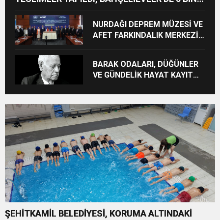
KONUTUN TEMELİ ATILDI
NURDAĞI DEPREM MÜZESİ VE
AFET FARKINDALIK MERKEZİ
İÇİN İŞ BİRLİĞİ PROTOKOLÜ
İMZALANDI
BARAK ODALARI, DÜĞÜNLER
VE GÜNDELİK HAYAT KAYIT
ALTINA ALINIYOR
ŞEHİTKAMİL BELEDİYESİ, KORUMA ALTINDAKİ