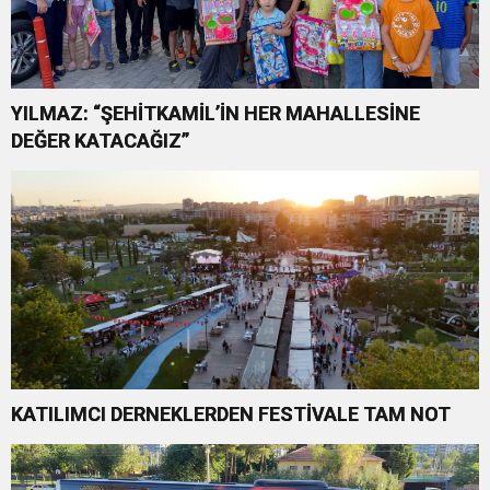
YILMAZ: “ŞEHİTKAMİL’İN HER MAHALLESİNE
DEĞER KATACAĞIZ”
KATILIMCI DERNEKLERDEN FESTİVALE TAM NOT