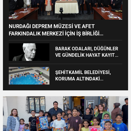
NURDAĞI DEPREM MÜZESİ VE AFET
FARKINDALIK MERKEZİ İÇİN İŞ BİRLİĞİ
PROTOKOLÜ İMZALANDI
BARAK ODALARI, DÜĞÜNLER
VE GÜNDELİK HAYAT KAYIT
ALTINA ALINIYOR
ŞEHİTKAMİL BELEDİYESİ,
KORUMA ALTINDAKİ
ÇOCUKLARI SPORLA
BULUŞTURUYOR