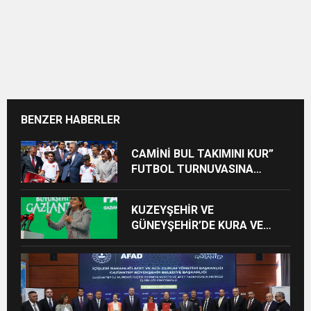
BENZER HABERLER
CAMİNİ BUL TAKIMINI KUR”
FUTBOL TURNUVASINA
KATILAN TÜM ÖĞRENCİLERE
BİSİKLET HEDİYE EDİLDİ
KUZEYŞEHİR VE
GÜNEYŞEHİR’DE KURA VE
TESLİMLER YAPILDI,
BAHÇELİEVLER’DE 5 BİN
KONUTUN TEMELİ ATILDI