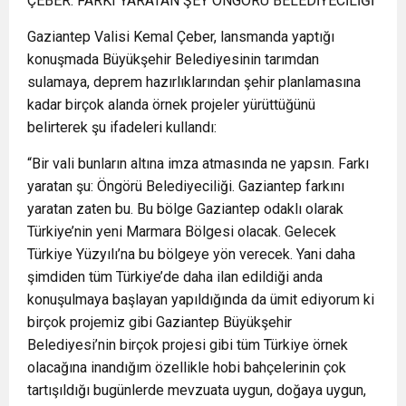
ÇEBER: FARKI YARATAN ŞEY ÖNGÖRÜ BELEDİYECİLİĞİ
Gaziantep Valisi Kemal Çeber, lansmanda yaptığı
konuşmada Büyükşehir Belediyesinin tarımdan
sulamaya, deprem hazırlıklarından şehir planlamasına
kadar birçok alanda örnek projeler yürüttüğünü
belirterek şu ifadeleri kullandı:
“Bir vali bunların altına imza atmasında ne yapsın. Farkı
yaratan şu: Öngörü Belediyeciliği. Gaziantep farkını
yaratan zaten bu. Bu bölge Gaziantep odaklı olarak
Türkiye’nin yeni Marmara Bölgesi olacak. Gelecek
Türkiye Yüzyılı’na bu bölgeye yön verecek. Yani daha
şimdiden tüm Türkiye’de daha ilan edildiği anda
konuşulmaya başlayan yapıldığında da ümit ediyorum ki
birçok projemiz gibi Gaziantep Büyükşehir
Belediyesi’nin birçok projesi gibi tüm Türkiye örnek
olacağına inandığım özellikle hobi bahçelerinin çok
tartışıldığı bugünlerde mevzuata uygun, doğaya uygun,